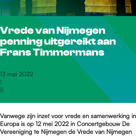
r
Vrede van Nijmegen
d
penning uitgereikt aan
e
Frans Timmermans
h
13 mei 2022
|
|
|
o
m
Vanwege zijn inzet voor vrede en samenwerking in
Europa is op 12 mei 2022 in Concertgebouw De
Vereeniging te Nijmegen de Vrede van Nijmegen