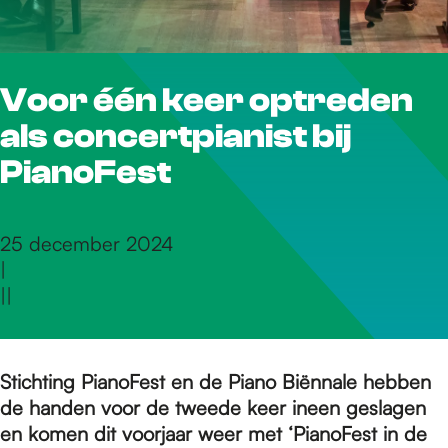
r
Voor één keer optreden
d
als concertpianist bij
e
PianoFest
h
25 december 2024
|
|
|
o
m
Stichting PianoFest en de Piano Biënnale hebben
de handen voor de tweede keer ineen geslagen
en komen dit voorjaar weer met ‘PianoFest in de