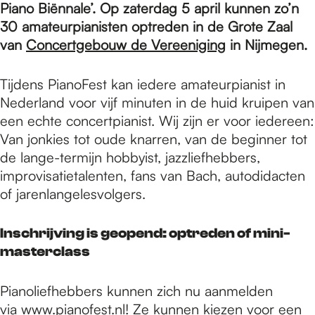
e
Piano Biënnale’. Op zaterdag 5 april kunnen zo’n
30 amateurpianisten optreden in de Grote Zaal
van
Concertgebouw de Vereeniging
in Nijmegen.
p
Tijdens PianoFest kan iedere amateurpianist in
a
Nederland voor vijf minuten in de huid kruipen van
een echte concertpianist. Wij zijn er voor iedereen:
Van jonkies tot oude knarren, van de beginner tot
g
de lange-termijn hobbyist, jazzliefhebbers,
improvisatietalenten, fans van Bach, autodidacten
of jarenlangelesvolgers.
e
Inschrijving is geopend: optreden of mini-
masterclass
Pianoliefhebbers kunnen zich nu aanmelden
via
www.pianofest.nl
! Ze kunnen kiezen voor een