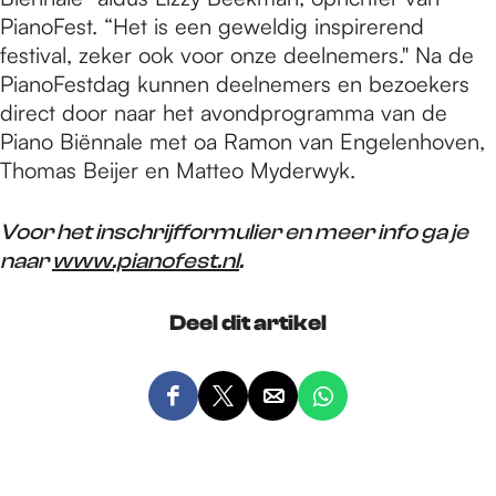
PianoFest. “Het is een geweldig inspirerend
festival, zeker ook voor onze deelnemers." Na de
PianoFestdag kunnen deelnemers en bezoekers
direct door naar het avondprogramma van de
Piano Biënnale met oa Ramon van Engelenhoven,
Thomas Beijer en Matteo Myderwyk.
Voor het inschrijfformulier en meer info ga je
naar
www.pianofest.nl
.
Deel dit artikel
D
D
D
D
e
e
e
e
e
e
e
e
l
l
l
l