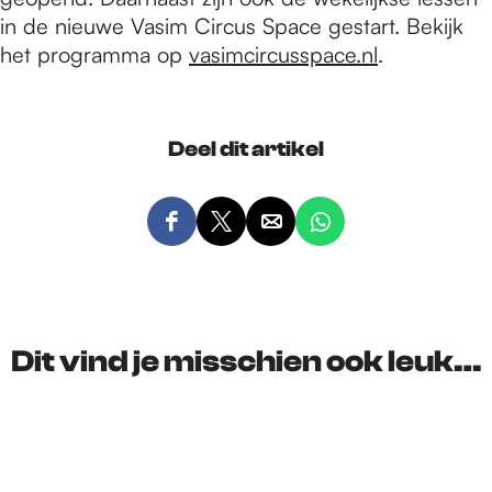
in de nieuwe Vasim Circus Space gestart. Bekijk
het programma op
vasimcircusspace.nl
.
Deel dit artikel
D
D
D
D
e
e
e
e
e
e
e
e
l
l
l
l
d
d
d
d
Dit vind je misschien ook leuk…
e
e
e
e
z
z
z
z
e
e
e
e
p
p
p
p
a
a
a
a