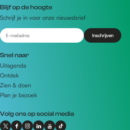
Blijf op de hoogte
Schrijf je in voor onze nieuwsbrief
E
-
m
Snel naar
a
Uitagenda
i
Ontdek
l
a
Zien & doen
d
Plan je bezoek
r
e
Volg ons op social media
s
X
F
I
L
Y
T