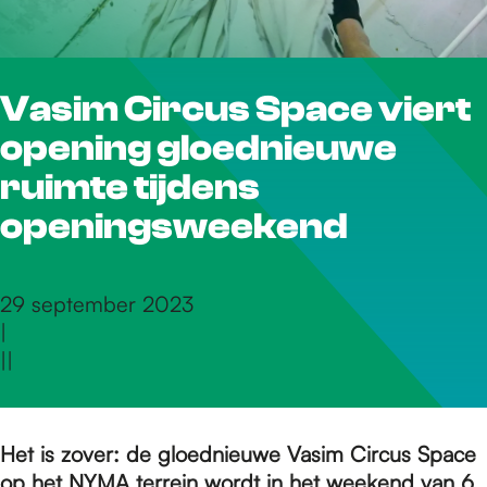
r
Vasim Circus Space viert
d
opening gloednieuwe
e
ruimte tijdens
openingsweekend
h
29 september 2023
|
o
|
|
m
Het is zover: de gloednieuwe Vasim Circus Space
op het
NYMA terrein
wordt in het weekend van 6,