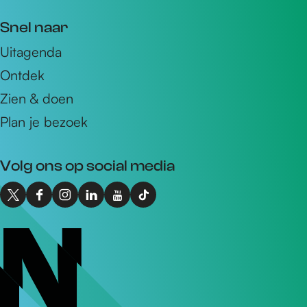
m
Snel naar
a
Uitagenda
i
Ontdek
l
a
Zien & doen
d
Plan je bezoek
r
e
Volg ons op social media
s
X
F
I
L
Y
T
I
a
n
i
o
i
n
c
s
n
u
k
t
e
t
k
T
T
o
b
a
e
u
o
N
o
g
d
b
k