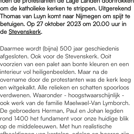
e
toen de protestanten de Lage Landen doortrokken
om de katholieke kerken te strippen. Uitgerekend
Thomas van Luyn komt naar Nijmegen om spijt te
p
betuigen. Op 27 oktober 2023 om 20.00 uur in
de
Stevenskerk
.
a
Daarmee wordt (bijna) 500 jaar geschiedenis
afgesloten. Ook voor de Stevenskerk. Ooit
g
voorzien van een palet aan bonte kleuren en een
interieur vol heiligenbeelden. Maar na de
overname door de protestanten was de kerk leeg
e
en witgekalkt. Alle relieken en schatten spoorloos
verdwenen. Waaronder - hoogstwaarschijnlijk -
ook werk van de familie Maelwael-Van Lymborch.
De gebroeders Herman, Paul en Johan legden
rond 1400 het fundament voor onze huidige blik
op de middeleeuwen. Met hun realistische
afbeeldingen van kastelen, edelen en boeren zijn