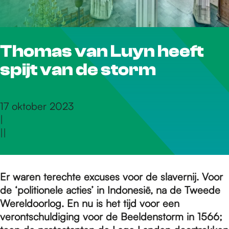
r
Thomas van Luyn heeft
d
spijt van de storm
e
17 oktober 2023
|
h
|
|
o
Er waren terechte excuses voor de slavernij. Voor
de ‘politionele acties’ in Indonesië, na de Tweede
m
Wereldoorlog. En nu is het tijd voor een
verontschuldiging voor de Beeldenstorm in 1566;