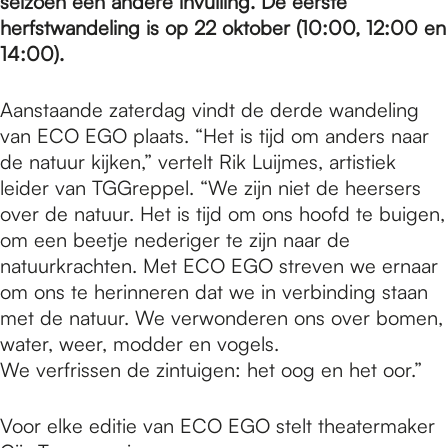
e
seizoen een andere invulling. De eerste
herfstwandeling is op 22 oktober (10:00, 12:00 en
14:00).
p
Aanstaande zaterdag vindt de derde wandeling
van ECO EGO plaats. “Het is tijd om anders naar
a
de natuur kijken,” vertelt Rik Luijmes, artistiek
leider van TGGreppel. “We zijn niet de heersers
g
over de natuur. Het is tijd om ons hoofd te buigen,
om een beetje nederiger te zijn naar de
natuurkrachten. Met ECO EGO streven we ernaar
e
om ons te herinneren dat we in verbinding staan
met de natuur. We verwonderen ons over bomen,
water, weer, modder en vogels.
We verfrissen de zintuigen: het oog en het oor.”
Voor elke editie van ECO EGO stelt theatermaker