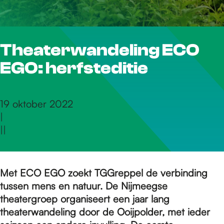
r
Theaterwandeling ECO
d
EGO: herfsteditie
e
19 oktober 2022
|
h
|
|
o
Met ECO EGO zoekt TGGreppel de verbinding
tussen mens en natuur. De Nijmeegse
m
theatergroep organiseert een jaar lang
theaterwandeling door de Ooijpolder, met ieder