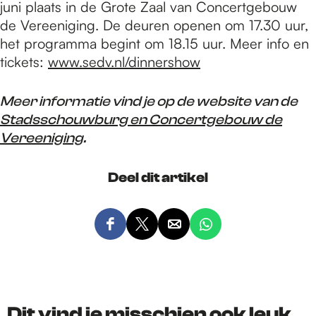
juni plaats in de Grote Zaal van Concertgebouw
de Vereeniging. De deuren openen om 17.30 uur,
het programma begint om 18.15 uur. Meer info en
tickets:
www.sedv.nl/dinnershow
Meer informatie vind je op de website van de
Stadsschouwburg en Concertgebouw de
Vereeniging
.
Deel dit artikel
D
D
D
D
e
e
e
e
e
e
e
e
l
l
l
l
d
d
d
d
Dit vind je misschien ook leuk…