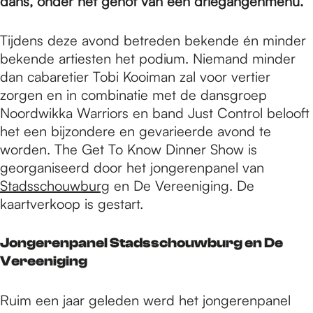
e
dans, onder het genot van een driegangenmenu.
Tijdens deze avond betreden bekende én minder
p
bekende artiesten het podium. Niemand minder
dan cabaretier Tobi Kooiman zal voor vertier
zorgen en in combinatie met de dansgroep
a
Noordwikka Warriors en band Just Control belooft
het een bijzondere en gevarieerde avond te
g
worden. The Get To Know Dinner Show is
georganiseerd door het jongerenpanel van
Stadsschouwburg
en De Vereeniging. De
e
kaartverkoop is gestart.
Jongerenpanel Stadsschouwburg en De
Vereeniging
Ruim een jaar geleden werd het jongerenpanel