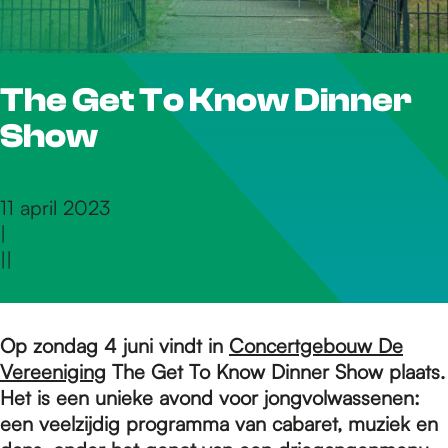
r
The Get To Know Dinner
d
Show
e
11 april 2023
|
h
|
|
o
Op zondag 4 juni vindt in
Concertgebouw De
Vereeniging
The Get To Know Dinner Show plaats.
m
Het is een unieke avond voor jongvolwassenen:
een veelzijdig programma van cabaret, muziek en