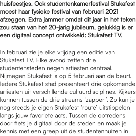
e
huisfeestjes. Ook studentenkamerfestival Stukafest
moest haar fysieke festival van februari 2021
afzeggen. Extra jammer omdat dit jaar in het teken
p
zou staan van het 20-jarig jubileum, gelukkig is er
een digitaal concept ontwikkeld: Stukafest TV.
a
In februari zie je elke vrijdag een editie van
Stukafest TV. Elke avond zetten drie
g
studentensteden negen artiesten centraal.
Nijmegen Stukafest is op 5 februari aan de beurt.
Iedere Stukafest stad presenteert drie opkomende
e
artiesten uit verschillende cultuurdisciplines. Kijkers
kunnen tussen de drie streams ‘zappen’. Zo kun je
nog steeds je eigen Stukafest ‘route’ uitstippelen
langs jouw favoriete acts. Tussen de optredens
door fiets je digitaal door de steden en maak je
kennis met een greep uit de studentenhuizen in