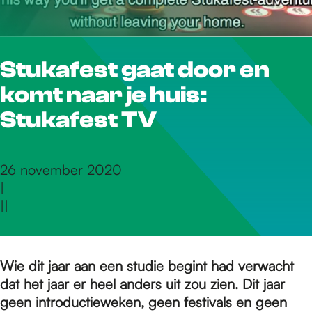
r
Stukafest gaat door en
d
komt naar je huis:
e
Stukafest TV
h
26 november 2020
|
|
|
o
m
Wie dit jaar aan een studie begint had verwacht
dat het jaar er heel anders uit zou zien. Dit jaar
geen introductieweken, geen festivals en geen