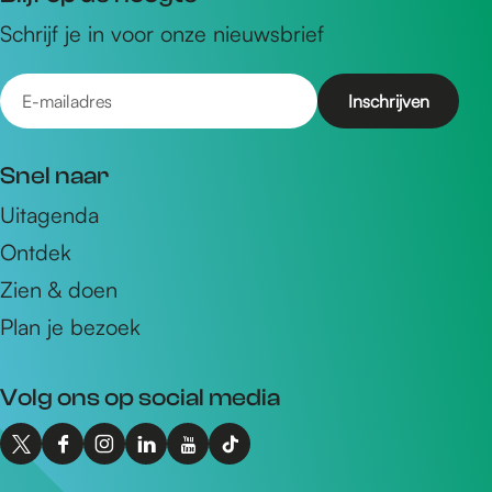
Schrijf je in voor onze nieuwsbrief
E
-
m
Snel naar
a
Uitagenda
i
Ontdek
l
a
Zien & doen
d
Plan je bezoek
r
e
Volg ons op social media
s
X
F
I
L
Y
T
I
a
n
i
o
i