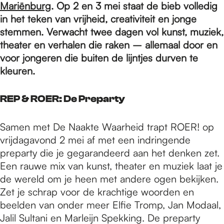
e
Mariënburg
. Op 2 en 3 mei staat de bieb volledig
in het teken van vrijheid, creativiteit en jonge
stemmen. Verwacht twee dagen vol kunst, muziek,
p
theater en verhalen die raken – allemaal door en
voor jongeren die buiten de lijntjes durven te
a
kleuren.
REP & ROER: De Preparty
g
Samen met De Naakte Waarheid trapt ROER! op
e
vrijdagavond 2 mei af met een indringende
preparty die je gegarandeerd aan het denken zet.
Een rauwe mix van kunst, theater en muziek laat je
de wereld om je heen met andere ogen bekijken.
Zet je schrap voor de krachtige woorden en
beelden van onder meer Elfie Tromp, Jan Modaal,
Jalil Sultani en Marleijn Spekking. De preparty