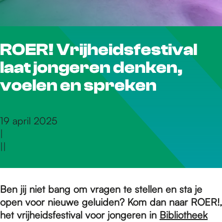
r
ROER! Vrijheidsfestival
d
laat jongeren denken,
e
voelen en spreken
h
19 april 2025
|
|
|
o
m
Ben jij niet bang om vragen te stellen en sta je
open voor nieuwe geluiden? Kom dan naar ROER!,
het vrijheidsfestival voor jongeren in
Bibliotheek