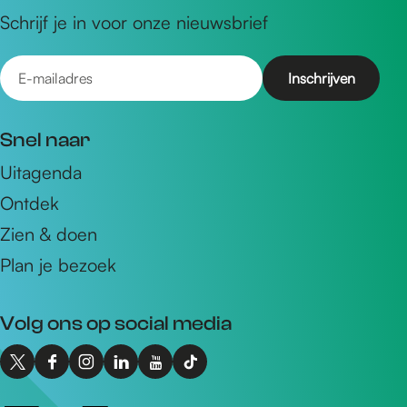
Schrijf je in voor onze nieuwsbrief
E
-
m
Snel naar
a
Uitagenda
i
Ontdek
l
a
Zien & doen
d
Plan je bezoek
r
e
Volg ons op social media
s
X
F
I
L
Y
T
I
a
n
i
o
i