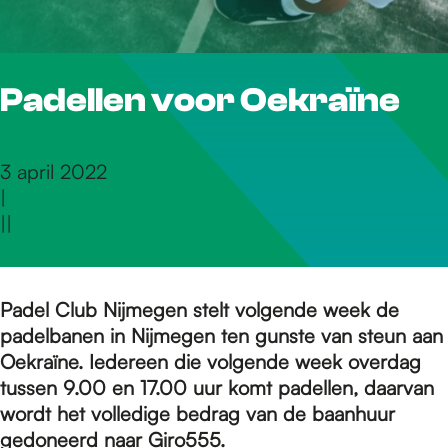
r
Padellen voor Oekraïne
d
e
3 april 2022
|
|
|
h
o
Padel Club Nijmegen stelt volgende week de
padelbanen in Nijmegen ten gunste van steun aan
Oekraïne. Iedereen die volgende week overdag
m
tussen 9.00 en 17.00 uur komt padellen, daarvan
wordt het volledige bedrag van de baanhuur
gedoneerd naar Giro555.