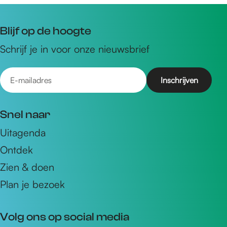
Blijf op de hoogte
Schrijf je in voor onze nieuwsbrief
E
-
m
Snel naar
a
Uitagenda
i
Ontdek
l
a
Zien & doen
d
Plan je bezoek
r
e
Volg ons op social media
s