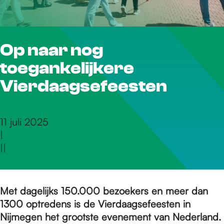
r
Op naar nog
d
toegankelijkere
e
Vierdaagsefeesten
h
11 juli 2025
|
|
|
o
m
Met dagelijks 150.000 bezoekers en meer dan
1300 optredens is de Vierdaagsefeesten in
Nijmegen het grootste evenement van Nederland.