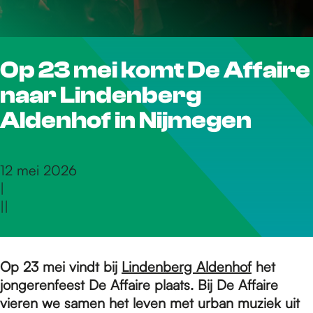
r
Op 23 mei komt De Affaire
d
naar Lindenberg
e
Aldenhof in Nijmegen
h
12 mei 2026
|
|
|
o
m
Op 23 mei vindt bij
Lindenberg Aldenhof
het
jongerenfeest De Affaire plaats. Bij De Affaire
vieren we samen het leven met urban muziek uit