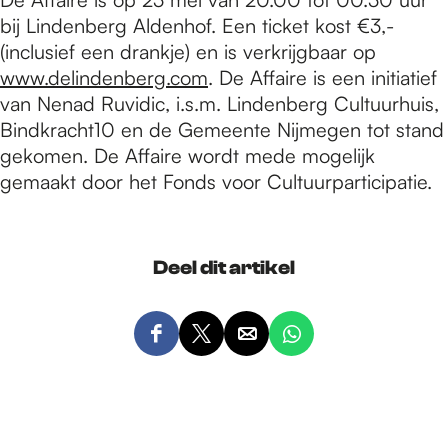
bij Lindenberg Aldenhof. Een ticket kost €3,-
(inclusief een drankje) en is verkrijgbaar op
www.delindenberg.com
. De Affaire is een initiatief
van Nenad Ruvidic, i.s.m. Lindenberg Cultuurhuis,
Bindkracht10 en de Gemeente Nijmegen tot stand
gekomen. De Affaire wordt mede mogelijk
gemaakt door het Fonds voor Cultuurparticipatie.
Deel dit artikel
D
D
D
D
e
e
e
e
e
e
e
e
l
l
l
l