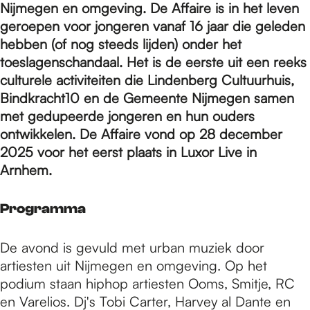
e
Nijmegen en omgeving. De Affaire is in het leven
geroepen voor jongeren vanaf 16 jaar die geleden
hebben (of nog steeds lijden) onder het
p
toeslagenschandaal. Het is de eerste uit een reeks
culturele activiteiten die Lindenberg Cultuurhuis,
a
Bindkracht10 en de Gemeente Nijmegen samen
met gedupeerde jongeren en hun ouders
ontwikkelen. De Affaire vond op 28 december
g
2025 voor het eerst plaats in Luxor Live in
Arnhem.
e
Programma
De avond is gevuld met urban muziek door
artiesten uit Nijmegen en omgeving. Op het
podium staan hiphop artiesten Ooms, Smitje, RC
en Varelios. Dj's Tobi Carter, Harvey al Dante en