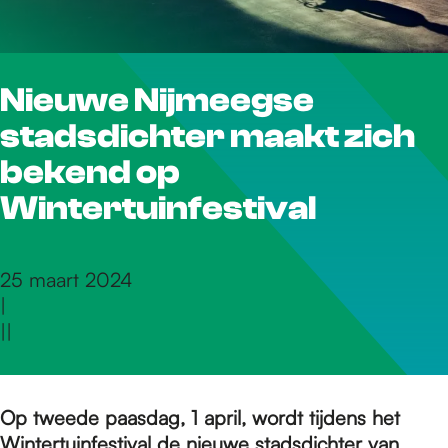
r
Nieuwe Nijmeegse
d
stadsdichter maakt zich
e
bekend op
Wintertuinfestival
h
25 maart 2024
|
o
|
|
m
Op tweede paasdag, 1 april, wordt tijdens het
Wintertuinfestival de nieuwe stadsdichter van