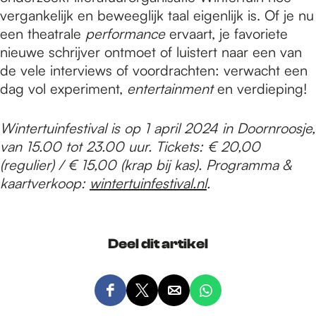
vergankelijk en beweeglijk taal eigenlijk is. Of je nu
een theatrale
performance
ervaart, je favoriete
nieuwe schrijver ontmoet of luistert naar een van
de vele interviews of voordrachten: verwacht een
dag vol experiment,
entertainment
en verdieping!
Wintertuinfestival is op 1 april 2024 in Doornroosje,
van 15.00 tot 23.00 uur. Tickets: € 20,00
(regulier) / € 15,00 (krap bij kas). Programma &
kaartverkoop:
wintertuinfestival.nl
.
Deel dit artikel
D
D
D
D