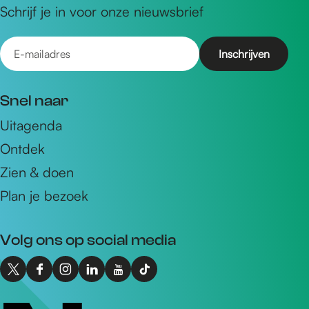
Schrijf je in voor onze nieuwsbrief
E
-
m
Snel naar
a
Uitagenda
i
Ontdek
l
a
Zien & doen
d
Plan je bezoek
r
e
Volg ons op social media
s
X
F
I
L
Y
T
I
a
n
i
o
i