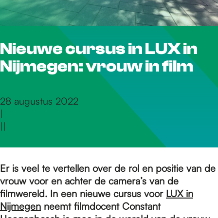
r
Nieuwe cursus in LUX in
d
Nijmegen: vrouw in film
e
28 augustus 2022
|
h
|
|
o
Er is veel te vertellen over de rol en positie van de
vrouw voor en achter de camera’s van de
m
filmwereld. In een nieuwe cursus voor
LUX in
Nijmegen
neemt filmdocent Constant