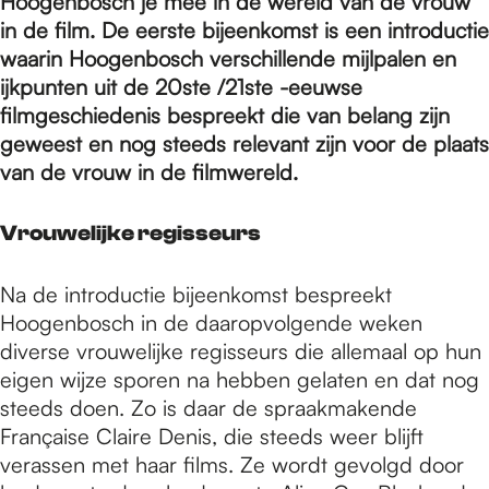
e
Hoogenbosch je mee in de wereld van de vrouw
in de film. De eerste bijeenkomst is een introductie
waarin Hoogenbosch verschillende mijlpalen en
p
ijkpunten uit de 20ste /21ste -eeuwse
filmgeschiedenis bespreekt die van belang zijn
geweest en nog steeds relevant zijn voor de plaats
a
van de vrouw in de filmwereld.
g
Vrouwelijke regisseurs
Na de introductie bijeenkomst bespreekt
e
Hoogenbosch in de daaropvolgende weken
diverse vrouwelijke regisseurs die allemaal op hun
eigen wijze sporen na hebben gelaten en dat nog
steeds doen. Zo is daar de spraakmakende
Française Claire Denis, die steeds weer blijft
verassen met haar films. Ze wordt gevolgd door