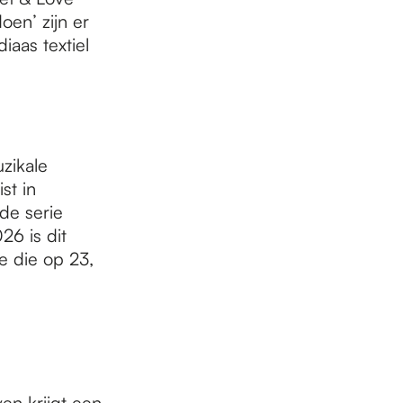
oen’ zijn er
aas textiel
zikale
st in
de serie
26 is dit
e die op 23,
e
en krijgt een