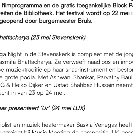
 filmprogramma en de gratis toegankelijke Block P
viteiten de Bibliotheek. Het festival wordt op 22 mei 
 geopend door burgemeester Bruls.
attacharya (23 mei Stevenskerk)
ga Night in de Stevenskerk is compleet met de jon
asmita Bhattacharya. Ze verweeft naadloos en innov
e muziektraditie op haar snaarinstrument en best
e grote podia. Met Ashwani Shankar, Parvathy Baul,
SG & Heiko Dijker en Ustad Shahbaz Hussain neemt
acht in van 23 op 24 mei.
as presenteert ‘Ur’ (24 mei LUX)
iolist en muziektheatermaker Saskia Venegas heeft
straject bij Music Meeting de compositie ‘Ur’ ges