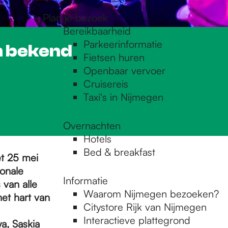
Plan je bezoek
Bereikbaarheid
Parkeerinformatie
n bekend
Fietsen huren
Openbaar vervoer
Cruisereis
Taxi's in Nijmegen
Overnachten
Hotels
Bed & breakfast
et 25 mei
ionale
Informatie
van alle
Waarom Nijmegen bezoeken?
het hart van
Citystore Rijk van Nijmegen
Interactieve plattegrond
a, Saskia