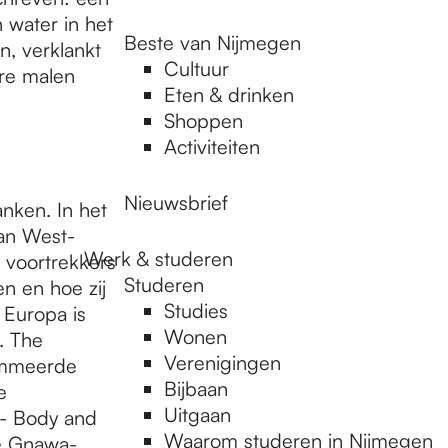
 water in het
Beste van Nijmegen
n, verklankt
Cultuur
re malen
Eten & drinken
Shoppen
Activiteiten
Nieuwsbrief
anken. In het
van West-
Werk & studeren
 voortrekkers
Studeren
n en hoe zij
Studies
 Europa is
Wonen
. The
Verenigingen
nommeerde
Bijbaan
e
Uitgaan
 - Body and
Waarom studeren in Nijmegen
de Gnawa-