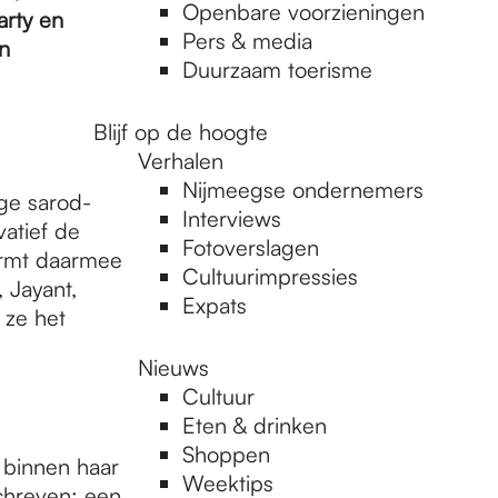
Openbare voorzieningen
arty en
Pers & media
in
Duurzaam toerisme
Blijf op de hoogte
Verhalen
Nijmeegse ondernemers
ge sarod-
Interviews
atief de
Fotoverslagen
ormt daarmee
Cultuurimpressies
 Jayant,
Expats
 ze het
Nieuws
Cultuur
Eten & drinken
Shoppen
 binnen haar
Weektips
chreven: een