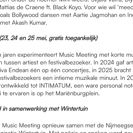
attias de Craene ft. Black Koyo. Voor wie wil ‘meed
oals Bollywood dansen met Aartie Jagmohan en Indi
 met Akash Kumar.
3, 24 en 25 mei, gratis toegankelijk)
 jaren experimenteert Music Meeting met korte mu
tussen artiest en festivalbezoeker. In 2024 gaf arti
iva Endean één op één concertjes, in 2025 bracht 
stivalbezoekers een intieme muzikale minuut. In 20
ontwikkeld tot INTIMATUM, een ware personal not
 te ervaren is op het Mariënburgplein.
 in samenwerking met Wintertuin
kt Music Meeting opnieuw samen met de Nijmeegs
ganisatie Wintertuin. Met poëzie en spoken word gev