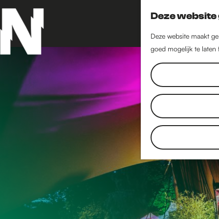
Deze website 
Deze website maakt geb
goed mogelijk te laten
G
a
n
a
a