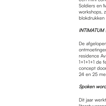
Soldiers en M
workshops, z
blokdrukken
INTIMATUM (2
De afgelopen
ontmoetingen 
residence Av
1+1+1+1 de fe
concept door
24 en 25 mei
Spoken word
Dit jaar wer
literatuuror