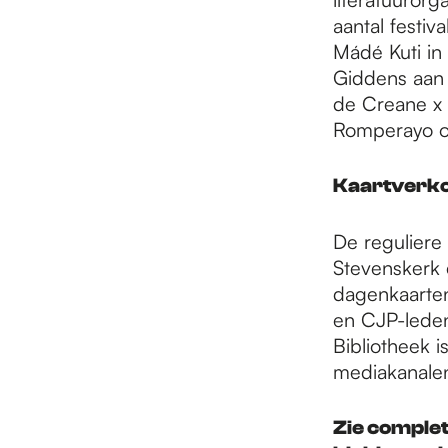
aantal festiv
Mádé Kuti in
Giddens aan 
de Creane x 
Romperayo op
Kaartverk
De reguliere
Stevenskerk e
dagenkaarten.
en CJP-leden
Bibliotheek i
mediakanale
Zie comple