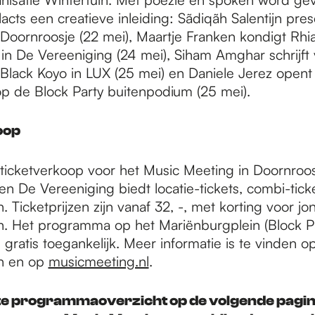
alacts een creatieve inleiding: Sãdiqãh Salentijn pre
 Doornroosje (22 mei), Maartje Franken kondigt Rh
in De Vereeniging (24 mei), Siham Amghar schrijft 
Black Koyo in LUX (25 mei) en Daniele Jerez opent
 de Block Party buitenpodium (25 mei).
oop
 ticketverkoop voor het Music Meeting in Doornroos
n De Vereeniging biedt locatie-tickets, combi-tick
 Ticketprijzen zijn vanaf 32, -, met korting voor j
. Het programma op het Mariënburgplein (Block Pa
s gratis toegankelijk. Meer informatie is te vinden o
n en op
musicmeeting.nl
.
te programmaoverzicht op de volgende pagin