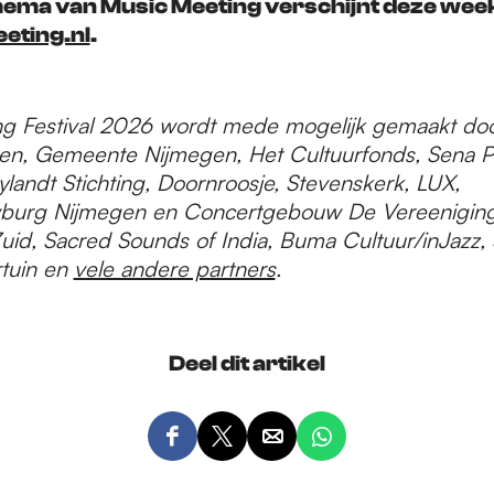
ema van Music Meeting verschijnt deze wee
eting.nl
.
g Festival 2026 wordt mede mogelijk gemaakt do
n, Gemeente Nijmegen, Het Cultuurfonds, Sena P
landt Stichting, Doornroosje, Stevenskerk, LUX,
burg Nijmegen en Concertgebouw De Vereeniging,
uid, Sacred Sounds of India, Buma Cultuur/inJazz, 
rtuin en
vele andere partners
.
Deel dit artikel
D
D
D
D
e
e
e
e