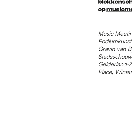
blokkensch
op
musicme
Music Meetin
Podiumkunste
Gravin van By
Stadsschouw
Gelderland-Z
Place, Winte