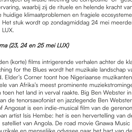
varing, waarbij zij de rituele en helende kracht van
ze huidige klimaatproblemen en fragiele ecosysteme
t. Het stuk wordt op zondagmiddag 24 mei meerde
n LUX.
ma (23, 24 en 25 mei LUX)
n (korte) films intrigerende verhalen achter de kl
rching for the Blues wordt het muzikale landschap 
d. Elder’s Corner toont hoe Nigeriaanse muzikanten
ele van Afrika’s meest prominente muziekstrominge
 toen het land in verval raakte. Big Ben Webster in
van de tenorsaxofonist en jazzlegende Ben Webster
f Angosat is een indie-musical film van de gere
n artist Isis Hembe: het is een hervertelling van d
e satelliet van Angola. De road movie Gnawa Music
muzikale en menselijke odyssee naar het hart van 