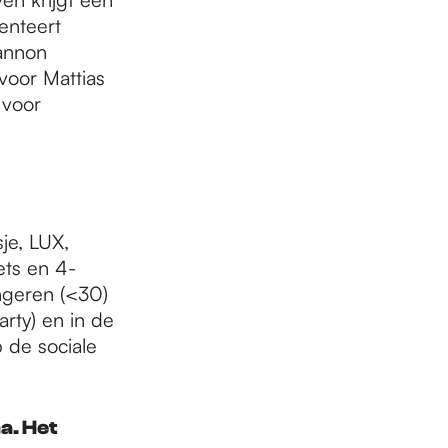
senteert
iannon
voor Mattias
 voor
je, LUX,
ets en 4-
ongeren (<30)
rty) en in de
p de sociale
a. Het