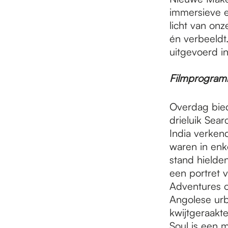
immersieve er
licht van on
én verbeeld
uitgevoerd i
Filmprogram
Overdag biede
drieluik Sea
India verken
waren in enk
stand hielden
een portret 
Adventures o
Angolese urba
kwijtgeraakt
Soul is een 