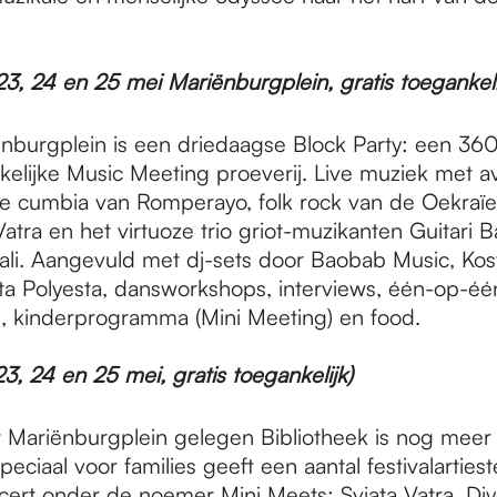
23, 24 en 25 mei Mariënburgplein, gratis toegankeli
nburgplein is een driedaagse Block Party: een 36
kelijke Music Meeting proeverij. Live muziek met av
 cumbia van Romperayo, folk rock van de Oekraïe
atra en het virtuoze trio griot-muzikanten Guitari B
li. Aangevuld met dj-sets door Baobab Music, Kos
ta Polyesta, dansworkshops, interviews, één-op-éé
 kinderprogramma (Mini Meeting) en food.
23, 24 en 25 mei, gratis toegankelijk)
t Mariënburgplein gelegen Bibliotheek is nog meer 
eciaal voor families geeft een aantal festivalartiest
cert onder de noemer Mini Meets: Svjata Vatra, Diy