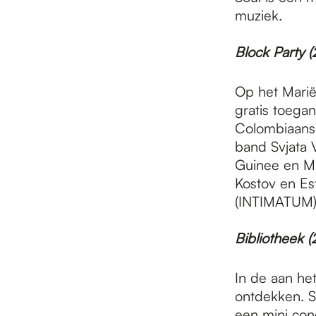
muziek.
Block Party (
Op het Marië
gratis toegan
Colombiaanse
band Svjata V
Guinee en Ma
Kostov en Es
(INTIMATUM),
Bibliotheek (
In de aan he
ontdekken. Sp
een mini con