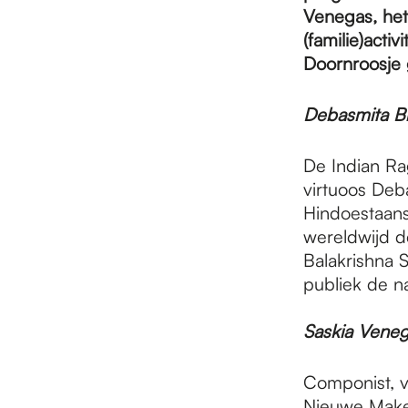
e
Venegas, het
(familie)acti
p
Doornroosje
Debasmita Bh
a
De Indian Ra
virtuoos Deb
g
Hindoestaans
wereldwijd d
e
Balakrishna 
publiek de n
Saskia Veneg
Componist, v
Nieuwe Maker