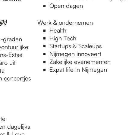
Open dagen
jk)
Werk & ondernemen
Health
High Tech
0-graden
Startups & Scaleups
ontuurlijke
Nijmegen innoveert
ns-Estse
Zakelijke evenementen
aro uit
Expat life in Nijmegen
ta
n concertjes
te
en dagelijks
et & Love