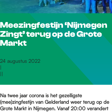
r
Meezingfestijn ‘Nijmegen
d
Zingt’ terug op de Grote
e
Markt
h
24 augustus 2022
|
|
|
o
m
Na twee jaar corona is het gezelligste
(mee)zingfestijn van Gelderland weer terug op de
Grote Markt in Nijmegen. Vanaf 20:00 verandert