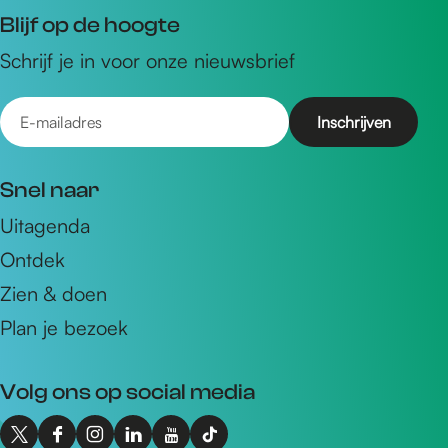
Blijf op de hoogte
Schrijf je in voor onze nieuwsbrief
E
-
m
Snel naar
a
Uitagenda
i
Ontdek
l
a
Zien & doen
d
Plan je bezoek
r
e
Volg ons op social media
s
X
F
I
L
Y
T