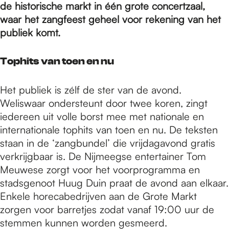
e
de historische markt in één grote concertzaal,
waar het zangfeest geheel voor rekening van het
publiek komt.
p
Tophits van toen en nu
a
Het publiek is zélf de ster van de avond.
Weliswaar ondersteunt door twee koren, zingt
g
iedereen uit volle borst mee met nationale en
internationale tophits van toen en nu. De teksten
e
staan in de ‘zangbundel’ die vrijdagavond gratis
verkrijgbaar is. De Nijmeegse entertainer Tom
Meuwese zorgt voor het voorprogramma en
stadsgenoot Huug Duin praat de avond aan elkaar.
Enkele horecabedrijven aan de Grote Markt
zorgen voor barretjes zodat vanaf 19:00 uur de
stemmen kunnen worden gesmeerd.