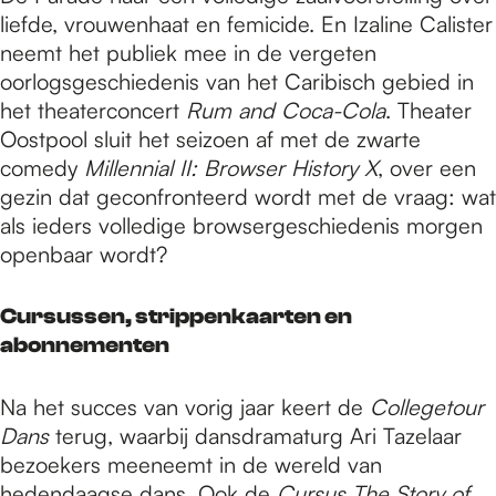
liefde, vrouwenhaat en femicide. En Izaline Calister
neemt het publiek mee in de vergeten
oorlogsgeschiedenis van het Caribisch gebied in
het theaterconcert
Rum and Coca-Cola
. Theater
Oostpool sluit het seizoen af met de zwarte
comedy
Millennial II: Browser History X
, over een
gezin dat geconfronteerd wordt met de vraag: wat
als ieders volledige browsergeschiedenis morgen
openbaar wordt?
Cursussen, strippenkaarten en
abonnementen
Na het succes van vorig jaar keert de
Collegetour
Dans
terug, waarbij dansdramaturg Ari Tazelaar
bezoekers meeneemt in de wereld van
hedendaagse dans. Ook de
Cursus The Story of