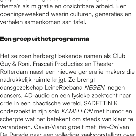
thema’s als migratie en onzichtbare arbeid. Een
openingsweekend waarin culturen, generaties en
verhalen samenkomen aan tafel.
Een greep uit het programma
Het seizoen herbergt bekende namen als Club
Guy & Roni, Frascati Producties en Theater
Rotterdam naast een nieuwe generatie makers die
nadrukkelijk ruimte krijgt. Zo brengt
dansgezelschap LeineRoebana
NEGEN
: negen
dansers, 4D-audio en een fysieke zoektocht naar
orde in een chaotische wereld. SADETTIN K
onderzoekt in zijn solo
KAMELEON
met humor en
scherpte wat het betekent om steeds van kleur te
veranderen. Gavin-Viano groeit met
Yes-Girl
van
De Parade naar een volledige zaalvoorstelling over