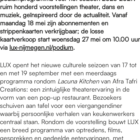
e
ruim honderd voorstellingen theater, dans en
muziek, geïnspireerd door de actualiteit. Vanaf
p
maandag 18 mei zijn abonnementen en
strippenkaarten verkrijgbaar; de losse
kaartverkoop start woensdag 27 mei om 10.00 uur
a
via
lux-nijmegen.nl/podium
.
LUX opent het nieuwe culturele seizoen van 17 tot
g
en met 19 september met een meerdaags
programma rondom
Lacuna Kitchen
van Afra Tafri
e
Creations: een zintuiglijke theaterervaring in de
vorm van een pop-up restaurant. Bezoekers
schuiven aan tafel voor een viergangendiner
waarbij persoonlijke verhalen van keukenwerkers
centraal staan. Rondom de voorstelling bouwt LUX
een breed programma van optredens, films,
gesprekken en gedeelde eetervaringen, met