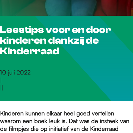
r
Leestips voor en door
d
kinderen dankzij de
e
Kinderraad
h
10 juli 2022
|
|
|
o
m
Kinderen kunnen elkaar heel goed vertellen
waarom een boek leuk is. Dat was de insteek van
de filmpjes die op initiatief van de Kinderraad