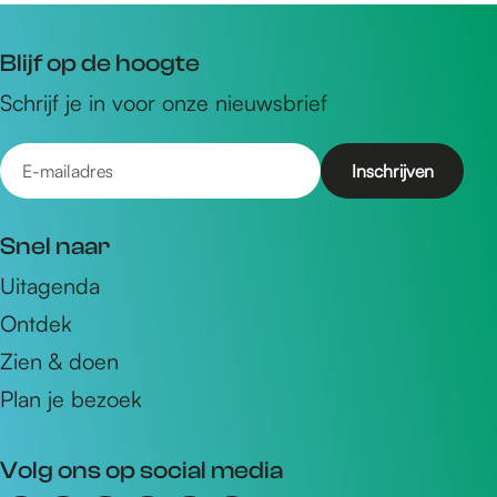
Blijf op de hoogte
Schrijf je in voor onze nieuwsbrief
E
-
m
Snel naar
a
Uitagenda
i
Ontdek
l
a
Zien & doen
d
Plan je bezoek
r
e
Volg ons op social media
s