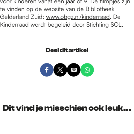
voor kinderen vanaf een jaar of 9. De filmpjes zijn
te vinden op de website van de Bibliotheek
Gelderland Zuid:
www.obgz.nl/kinderraad
. De
Kinderraad wordt begeleid door Stichting SOL.
Deel dit artikel
D
D
D
D
e
e
e
e
e
e
e
e
l
l
l
l
d
d
d
d
Dit vind je misschien ook leuk...
e
e
e
e
z
z
z
z
e
e
e
e