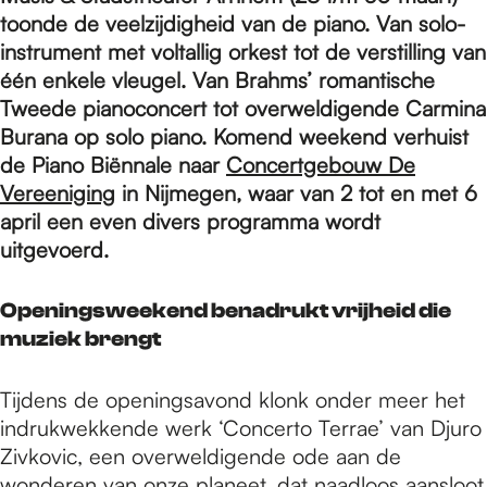
e
toonde de veelzijdigheid van de piano. Van solo-
instrument met voltallig orkest tot de verstilling van
p
één enkele vleugel. Van Brahms’ romantische
Tweede pianoconcert tot overweldigende Carmina
Burana op solo piano. Komend weekend verhuist
a
de Piano Biënnale naar
Concertgebouw De
Vereeniging
in Nijmegen, waar van 2 tot en met 6
april een even divers programma wordt
g
uitgevoerd.
e
Openingsweekend benadrukt vrijheid die
muziek brengt
Tijdens de openingsavond klonk onder meer het
indrukwekkende werk ‘Concerto Terrae’ van Djuro
Zivkovic, een overweldigende ode aan de
wonderen van onze planeet, dat naadloos aansloot