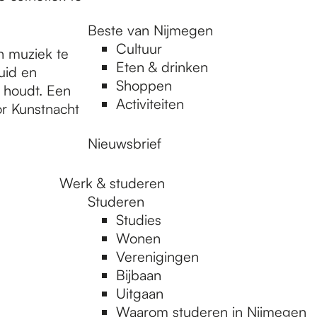
Beste van Nijmegen
Cultuur
n muziek te
Eten & drinken
uid en
Shoppen
p houdt. Een
Activiteiten
or Kunstnacht
Nieuwsbrief
Werk & studeren
Studeren
Studies
Wonen
Verenigingen
Bijbaan
Uitgaan
Waarom studeren in Nijmegen