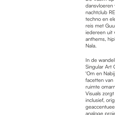
e
dansvloeren 
nachtclub RE
p
techno en el
reis met Guus
iedereen uit 
a
anthems, hip
Nala.
g
In de wandel
Singular Art
e
'Om en Nabij
facetten van
ruimte omar
Visuals zorgt
inclusief, or
geaccentueer
analoge proj