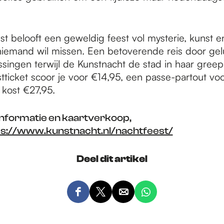
st belooft een geweldig feest vol mysterie, kunst e
iemand wil missen. Een betoverende reis door gel
ssingen terwijl de Kunstnacht de stad in haar gree
tticket scoor je voor €14,95, een passe-partout vo
 kost €27,95.
nformatie en kaartverkoop,
ps://www.kunstnacht.nl/nachtfeest/
Deel dit artikel
D
D
D
D
e
e
e
e
e
e
e
e