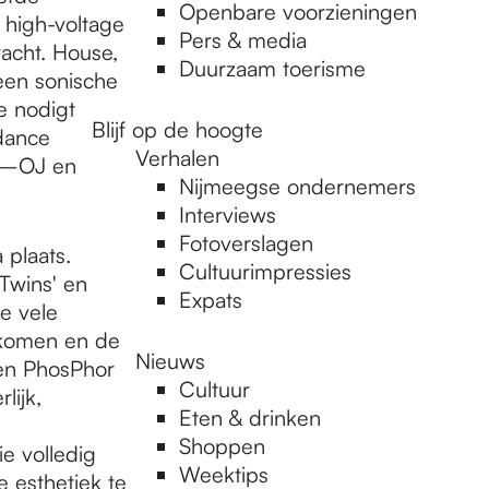
Openbare voorzieningen
 high-voltage
Pers & media
acht. House,
Duurzaam toerisme
een sonische
e nodigt
Blijf op de hoogte
 dance
Verhalen
im–OJ en
Nijmeegse ondernemers
Interviews
Fotoverslagen
plaats.
Cultuurimpressies
Twins' en
Expats
e vele
 komen en de
Nieuws
en PhosPhor
Cultuur
lijk,
Eten & drinken
Shoppen
e volledig
Weektips
 esthetiek te