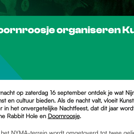
Doornroosje organiseren K
tnacht op zaterdag 16 september ontdek je wat Ni
st en cultuur bieden. Als de nacht valt, vloeit Kuns
 in het onvergetelijke Nachtfeest, dat dit jaar wor
he Rabbit Hole en
Doornroosje
.
het NYMA-terrein wordt omgetoverd tot twee geli