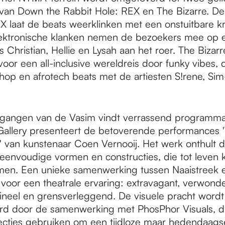
van Down the Rabbit Hole: REX en The Bizarre. De
X laat de beats weerklinken met een onstuitbare kr
ektronische klanken nemen de bezoekers mee op 
 Christian, Hellie en Lysah aan het roer. The Bizarr
voor een all-inclusive wereldreis door funky vibes,
hop en afrotech beats met de artiesten S!rene, S
gangen van de Vasim vindt verrassend programma 
 Gallery presenteert de betoverende performances '
' van kunstenaar Coen Vernooij. Het werk onthult d
 eenvoudige vormen en constructies, die tot leven
men. Een unieke samenwerking tussen Naaistreek 
 voor een theatrale ervaring: extravagant, verwonder
igineel en grensverleggend. De visuele pracht wordt
d door de samenwerking met PhosPhor Visuals, di
ecties gebruiken om een tijdloze maar hedendaagse