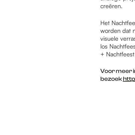
creëren.
Het Nachtfee
worden dat n
visuele verra
los Nachtfees
+ Nachtfeest
Voor meer i
bezoek
htt