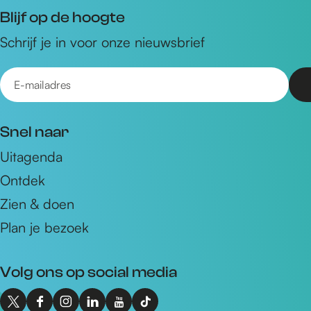
Blijf op de hoogte
Schrijf je in voor onze nieuwsbrief
E
-
m
Snel naar
a
Uitagenda
i
Ontdek
l
a
Zien & doen
d
Plan je bezoek
r
e
Volg ons op social media
s
X
F
I
L
Y
T