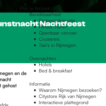
Plan je bezoek
Bereikbaarheid
Parkeerinformatie
unstnacht Nachtfeest
Fietsen huren
Openbaar vervoer
Cruisereis
Taxi's in Nijmegen
Overnachten
Hotels
Bed & breakfast
jmegen en de
tnacht
Informatie
dt gehost
Waarom Nijmegen bezoeken?
Citystore Rijk van Nijmegen
Interactieve plattegrond
efde