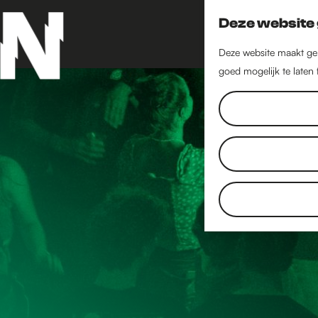
Deze website 
Deze website maakt geb
goed mogelijk te laten
G
a
n
a
a