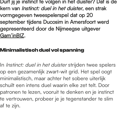
e
Durf jij je instinct te volgen in het duister? Dat is de
kern van
Instinct: duel in het duister
, een strak
vormgegeven tweespelerspel dat op 20
p
september tijdens Ducosim in Amersfoort werd
gepresenteerd door de Nijmeegse uitgever
Gam’inBIZ
.
a
Minimalistisch duel vol spanning
g
In
Instinct: duel in het duister
strijden twee spelers
op een gezamenlijk zwart-wit grid. Het spel oogt
e
minimalistisch, maar achter het sobere uiterlijk
schuilt een intens duel waarin elke zet telt. Door
patronen te lezen, vooruit te denken en je instinct
te vertrouwen, probeer je je tegenstander te slim
af te zijn.