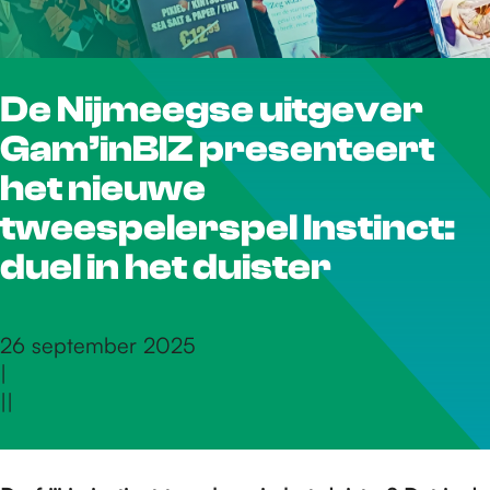
r
De Nijmeegse uitgever
d
Gam’inBIZ presenteert
e
het nieuwe
tweespelerspel Instinct:
h
duel in het duister
o
26 september 2025
|
|
|
m