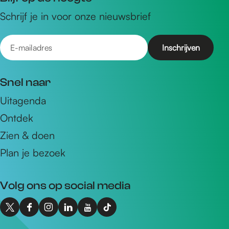
Schrijf je in voor onze nieuwsbrief
E
-
m
Snel naar
a
Uitagenda
i
Ontdek
l
a
Zien & doen
d
Plan je bezoek
r
e
Volg ons op social media
s
X
F
I
L
Y
T
I
a
n
i
o
i