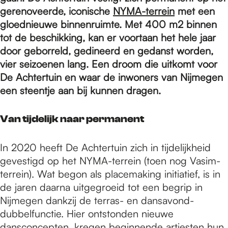
e
gerenoveerde, iconische
NYMA-terrein
met een
gloednieuwe binnenruimte. Met 400 m2 binnen
p
tot de beschikking, kan er voortaan het hele jaar
door geborreld, gedineerd en gedanst worden,
vier seizoenen lang. Een droom die uitkomt voor
a
De Achtertuin en waar de inwoners van Nijmegen
een steentje aan bij kunnen dragen.
g
Van tijdelijk naar permanent
e
In 2020 heeft De Achtertuin zich in tijdelijkheid
gevestigd op het NYMA-terrein (toen nog Vasim-
terrein). Wat begon als placemaking initiatief, is in
de jaren daarna uitgegroeid tot een begrip in
Nijmegen dankzij de terras- en dansavond-
dubbelfunctie. Hier ontstonden nieuwe
dansconcepten, kregen beginnende artiesten hun