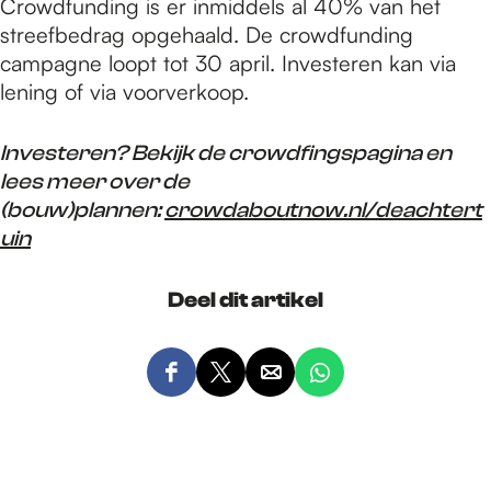
Crowdfunding is er inmiddels al 40% van het
streefbedrag opgehaald. De crowdfunding
campagne loopt tot 30 april. Investeren kan via
lening of via voorverkoop.
Investeren?
Bekijk de crowdfingspagina en
lees meer over de
(bouw)plannen:
crowdaboutnow.nl/deachtert
uin
Deel dit artikel
D
D
D
D
e
e
e
e
e
e
e
e
l
l
l
l