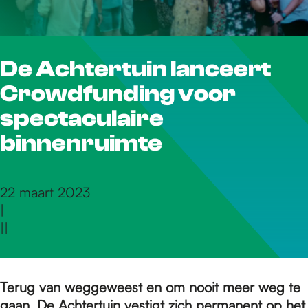
r
De Achtertuin lanceert
d
Crowdfunding voor
e
spectaculaire
binnenruimte
h
22 maart 2023
|
o
|
|
m
Terug van weggeweest en om nooit meer weg te
gaan. De Achtertuin vestigt zich permanent op het