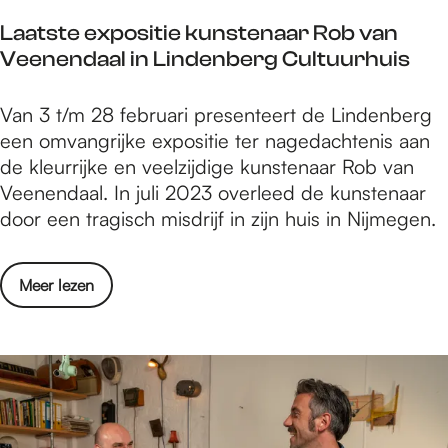
h
2
c
u
e
Laatste expositie kunstenaar Rob van
5
u
w
B
Veenendaal in Lindenberg Cultuurhuis
i
l
e
e
m
t
s
s
L
Van 3 t/m 28 februari presenteert de Lindenberg
p
u
i
t
a
een omvangrijke expositie ter nagedachtenis aan
a
u
n
a
de kleurrijke en veelzijdige kunstenaar Rob van
c
r
g
t
Veenendaal. In juli 2023 overleed de kunstenaar
t
p
l
s
door een tragisch misdrijf in zijn huis in Nijmegen.
a
r
e
t
l
o
T
e
s
f
h
o
Meer lezen
e
c
e
e
v
x
u
s
B
e
p
l
s
e
r
o
t
i
s
L
s
u
o
t
a
i
u
n
a