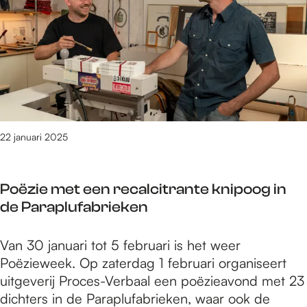
t
r
a
t
i
p
l
s
e
r
:
t
k
o
h
e
u
f
e
e
n
e
t
x
s
s
n
p
t
s
i
o
22 januari 2025
e
i
e
s
n
o
u
i
a
n
w
Poëzie met een recalcitrante knipoog in
t
a
a
e
de Paraplufabrieken
i
r
l
v
e
R
:
o
P
Van 30 januari tot 5 februari is het weer
k
o
h
o
o
Poëzieweek. Op zaterdag 1 februari organiseert
u
b
e
r
ë
uitgeverij Proces-Verbaal een poëzieavond met 23
n
v
t
j
z
dichters in de Paraplufabrieken, waar ook de
s
a
n