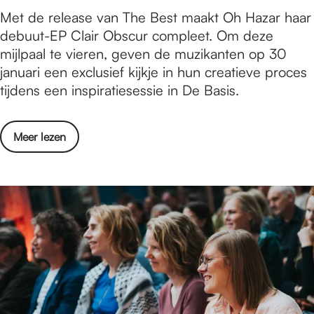
e
I
O
Met de release van The Best maakt Oh Hazar haar
i
o
n
h
debuut-EP Clair Obscur compleet. Om deze
n
n
S
H
mijlpaal te vieren, geven de muzikanten op 30
s
t
c
a
januari een exclusief kijkje in hun creatieve proces
p
m
i
z
tijdens een inspiratiesessie in De Basis.
i
o
e
a
r
e
n
r
e
t
c
o
Meer lezen
v
r
i
e
v
o
e
n
e
l
n
g
r
t
d
t
O
o
e
u
h
o
o
s
H
i
n
s
a
t
t
e
z
d
m
n
a
e
o