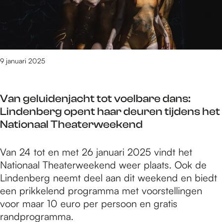
e
r
n
r
e
n
i
g
i
i
i
j
a
v
n
g
g
a
a
V
i
t
t
n
i
9 januari 2025
n
C
i
s
s
g
u
n
t
s
l
j
a
Van geluidenjacht tot voelbare dans:
e
t
a
r
Lindenberg opent haar deuren tijdens het
r
u
n
t
Nationaal Theaterweekend
k
u
u
m
r
r
a
e
V
Van 24 tot en met 26 januari 2025 vindt het
i
s
r
t
a
Nationaal Theaterweekend weer plaats. Ook de
j
t
i
L
n
Lindenberg neemt deel aan dit weekend en biedt
g
i
v
e
g
een prikkelend programma met voorstellingen
t
m
a
s
e
voor maar 10 euro per persoon en gratis
C
u
n
C
l
randprogramma.
u
l
s