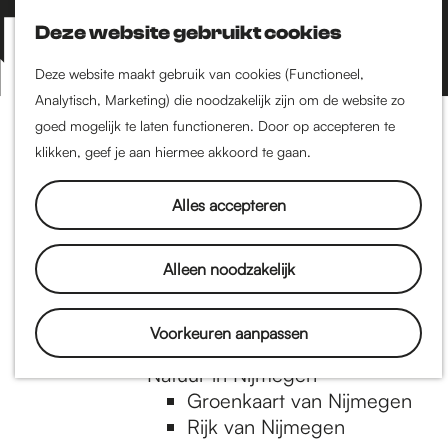
Nijmegen-Zuid
Nijmegen-Nieuw-West
Deze website gebruikt cookies
Z
K
Nijmegen-Oud-West
o
a
M
Deze website maakt gebruik van cookies (Functioneel,
Dukenburg
e
a
Analytisch, Marketing) die noodzakelijk zijn om de website zo
e
Lindenholt
G
k
r
goed mogelijk te laten functioneren. Door op accepteren te
n
e
t
klikken, geef je aan hiermee akkoord te gaan.
Historie
u
n
De oudste stad van
a
Alles accepteren
Nederland
Historische tijdlijn
n
Romeinse Limes
Alleen noodzakelijk
Vrede van Nijmegen
Penning
a
Voorkeuren aanpassen
Natuur in Nijmegen
Groenkaart van Nijmegen
a
Rijk van Nijmegen