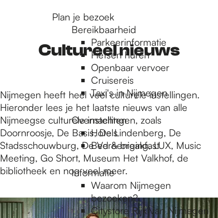
r
Plan je bezoek
Bereikbaarheid
Parkeerinformatie
d
Cultureel nieuws
Fietsen huren
Openbaar vervoer
Cruisereis
e
Taxi's in Nijmegen
Nijmegen heeft heel veel culturele instellingen.
Hieronder lees je het laatste nieuws van alle
h
Nijmeegse culturele instellingen, zoals
Overnachten
Doornroosje, De Basis, De Lindenberg, De
Hotels
Stadsschouwburg, De Vereeniging, LUX, Music
Bed & breakfast
o
Meeting, Go Short, Museum Het Valkhof, de
bibliotheek en nog veel meer.
Informatie
m
Waarom Nijmegen
1
bezoeken?
9
Citystore Rijk van Nijmegen