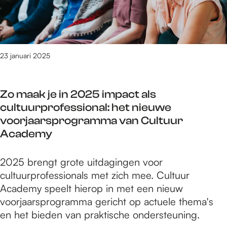
j
r
b
e
a
v
u
t
z
o
u
i
z
l
t
n
e
t
23 januari 2025
-
g
n
o
E
t
h
o
P
u
i
Zo maak je in 2025 impact als
i
C
s
p
cultuurprofessional: het nieuwe
t
l
s
h
voorjaarsprogramma van Cultuur
d
a
e
o
Academy
e
i
n
p
b
r
j
Z
2025 brengt grote uitdagingen voor
u
O
a
o
cultuurprofessionals met zich mee. Cultuur
u
b
z
m
Academy speelt hierop in met een nieuw
t
s
z
a
voorjaarsprogramma gericht op actuele thema's
-
c
e
a
en het bieden van praktische ondersteuning.
E
u
n