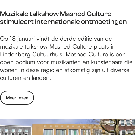
b
p
e
a
a
a
r
n
Muzikale talkshow Mashed Culture
n
c
r
i
2
stimuleert internationale ontmoetingen
ç
h
e
j
0
a
t
d
s
2
i
M
Op 18 januari vindt de derde editie van de
t
a
N
4
s
u
muzikale talkshow Mashed Culture plaats in
o
n
i
z
Lindenberg Cultuurhuis. Mashed Culture is een
t
s
j
i
open podium voor muzikanten en kunstenaars die
v
:
m
k
wonen in deze regio en afkomstig zijn uit diverse
o
L
e
a
culturen en landen.
e
i
g
l
l
n
e
e
b
d
n
o
Meer lezen
t
a
e
2
v
a
r
n
0
e
l
e
b
2
r
k
d
e
4
M
s
a