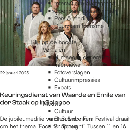
e
6
Interactieve plattegrond
t
Openbare voorzieningen
/
Pers & media
p
m
Duurzaam toerisme
2
1
a
Blijf op de hoogte
0
Verhalen
v
Nijmeegse ondernemers
g
a
Interviews
n
Fotoverslagen
29 januari 2025
1
Cultuurimpressies
e
1
Expats
0
Keuringsdienst van Waarde en Emile van
9
der Staak op InScience
Nieuws
r
Cultuur
e
K
De jubileumeditie van InScience Film Festival draait
Eten & drinken
s
e
om het thema ‘Food for Thought’. Tussen 11 en 16
Shoppen