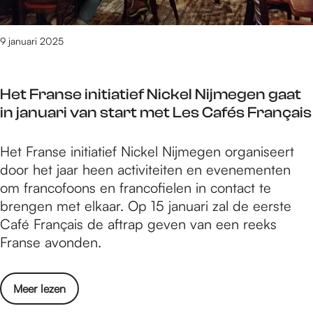
s
e
q
0
s
g
u
2
c
s
9 januari 2025
i
4
h
e
z
v
o
C
o
u
Het Franse initiatief Nickel Nijmegen gaat
u
o
w
in januari van start met Les Cafés Français
l
r
b
t
S
u
H
Het Franse initiatief Nickel Nijmegen organiseert
u
t
r
e
door het jaar heen activiteiten en evenementen
u
a
g
t
om francofoons en francofielen in contact te
r
d
N
F
brengen met elkaar. Op 15 januari zal de eerste
q
s
i
r
Café Français de aftrap geven van een reeks
u
s
j
a
Franse avonden.
i
c
m
n
z
h
e
s
o
o
Meer lezen
g
e
u
v
e