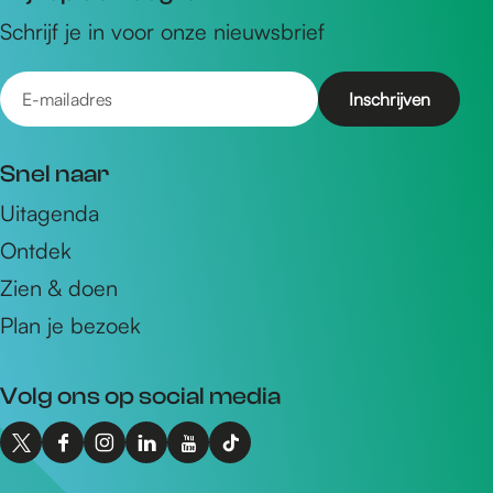
Schrijf je in voor onze nieuwsbrief
E
-
m
Snel naar
a
Uitagenda
i
Ontdek
l
a
Zien & doen
d
Plan je bezoek
r
e
Volg ons op social media
s
X
F
I
L
Y
T
I
a
n
i
o
i