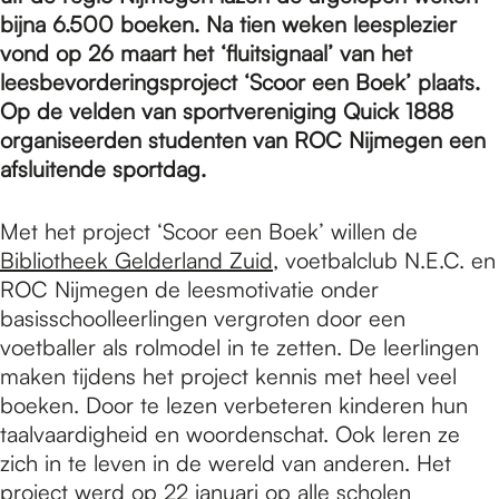
e
bijna 6.500 boeken. Na tien weken leesplezier
vond op 26 maart het ‘fluitsignaal’ van het
p
leesbevorderingsproject ‘Scoor een Boek’ plaats.
Op de velden van sportvereniging Quick 1888
organiseerden studenten van ROC Nijmegen een
a
afsluitende sportdag.
Met het project ‘Scoor een Boek’ willen de
g
Bibliotheek Gelderland Zuid
, voetbalclub N.E.C. en
ROC Nijmegen de leesmotivatie onder
e
basisschoolleerlingen vergroten door een
voetballer als rolmodel in te zetten. De leerlingen
maken tijdens het project kennis met heel veel
boeken. Door te lezen verbeteren kinderen hun
taalvaardigheid en woordenschat. Ook leren ze
zich in te leven in de wereld van anderen. Het
project werd op 22 januari op alle scholen