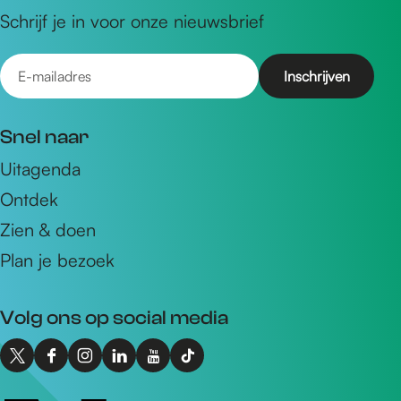
Schrijf je in voor onze nieuwsbrief
E
-
m
Snel naar
a
Uitagenda
i
Ontdek
l
a
Zien & doen
d
Plan je bezoek
r
e
Volg ons op social media
s
X
F
I
L
Y
T
I
a
n
i
o
i