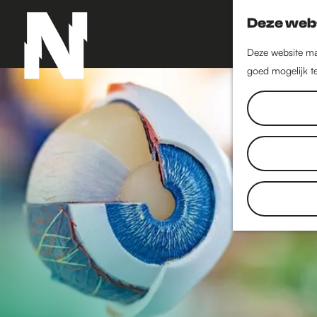
Deze webs
Deze website maa
goed mogelijk te
G
a
n
a
a