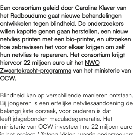
e
Een consortium geleid door Caroline Klaver van
het Radboudumc gaat nieuwe behandelingen
p
ontwikkelen tegen blindheid. De onderzoekers
willen kapotte genen gaan herstellen, een nieuw
netvlies printen met een bio-printer, en uitzoeken
a
hoe zebravissen het voor elkaar krijgen om zelf
hun netvlies te repareren. Het consortium krijgt
hiervoor 22 miljoen euro uit het
NWO
g
Zwaartekracht-programma
van het ministerie van
OCW.
e
Blindheid kan op verschillende manieren ontstaan.
Bij jongeren is een erfelijke netvliesaandoening de
belangrijkste oorzaak, voor ouderen is dat
leeftijdsgebonden maculadegeneratie. Het
ministerie van OCW investeert nu 22 miljoen euro
in het project
Lifelong Vision
, waarin onderzoekers