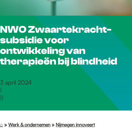
r
NWO Zwaartekracht-
d
subsidie voor
e
ontwikkeling van
therapieën bij blindheid
h
3 april 2024
|
o
|
|
m
⌂
»
Werk & ondernemen
»
Nijmegen innoveert