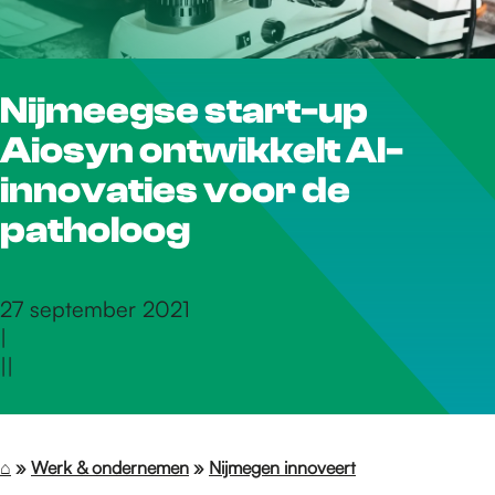
r
Nijmeegse start-up
d
Aiosyn ontwikkelt AI-
e
innovaties voor de
patholoog
h
27 september 2021
|
o
|
|
m
⌂
»
Werk & ondernemen
»
Nijmegen innoveert