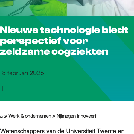
r
Nieuwe technologie biedt
d
perspectief voor
e
zeldzame oogziekten
h
18 februari 2026
|
|
|
o
m
⌂
»
Werk & ondernemen
»
Nijmegen innoveert
Wetenschappers van de Universiteit Twente en