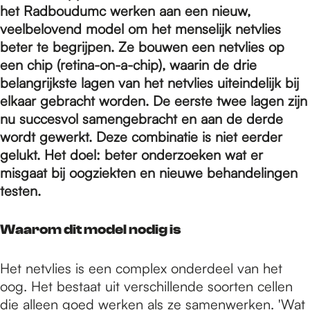
e
het Radboudumc werken aan een nieuw,
veelbelovend model om het menselijk netvlies
beter te begrijpen. Ze bouwen een netvlies op
p
een chip (retina-on-a-chip), waarin de drie
belangrijkste lagen van het netvlies uiteindelijk bij
a
elkaar gebracht worden. De eerste twee lagen zijn
nu succesvol samengebracht en aan de derde
wordt gewerkt. Deze combinatie is niet eerder
g
gelukt. Het doel: beter onderzoeken wat er
misgaat bij oogziekten en nieuwe behandelingen
testen.
e
Waarom dit model nodig is
Het netvlies is een complex onderdeel van het
oog. Het bestaat uit verschillende soorten cellen
die alleen goed werken als ze samenwerken. 'Wat