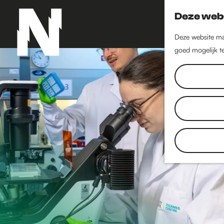
Deze webs
Deze website maa
goed mogelijk te
G
a
n
a
a