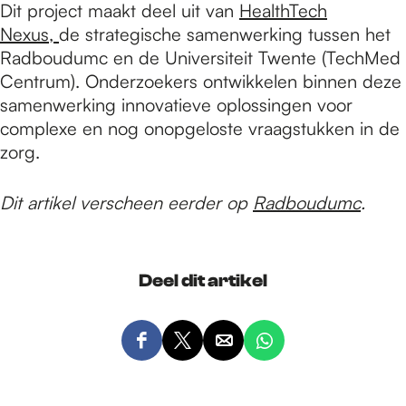
Dit project maakt deel uit van
HealthTech
Nexus,
de strategische samenwerking tussen het
Radboudumc en de Universiteit Twente (TechMed
Centrum). Onderzoekers ontwikkelen binnen deze
samenwerking innovatieve oplossingen voor
complexe en nog onopgeloste vraagstukken in de
zorg.
Dit artikel verscheen eerder op
Radboudumc
.
Deel dit artikel
D
D
D
D
e
e
e
e
e
e
e
e