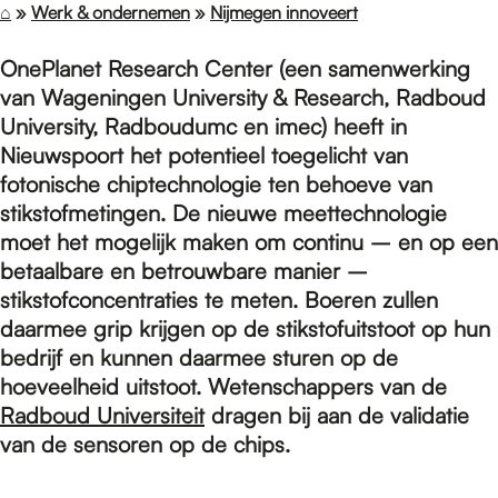
e
⌂
»
Werk & ondernemen
»
Nijmegen innoveert
OnePlanet Research Center (een samenwerking
p
van Wageningen University & Research, Radboud
University, Radboudumc en imec) heeft in
a
Nieuwspoort het potentieel toegelicht van
fotonische chiptechnologie ten behoeve van
stikstofmetingen. De nieuwe meettechnologie
g
moet het mogelijk maken om continu – en op een
betaalbare en betrouwbare manier –
stikstofconcentraties te meten. Boeren zullen
e
daarmee grip krijgen op de stikstofuitstoot op hun
bedrijf en kunnen daarmee sturen op de
hoeveelheid uitstoot. Wetenschappers van de
Radboud Universiteit
dragen bij aan de validatie
van de sensoren op de chips.