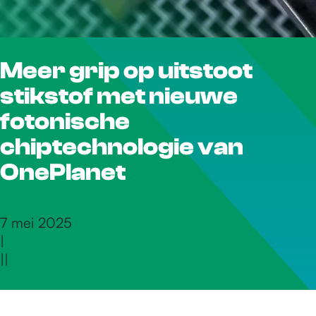
r
Meer grip op uitstoot
d
stikstof met nieuwe
e
fotonische
chiptechnologie van
h
OnePlanet
o
7 mei 2025
|
|
|
m