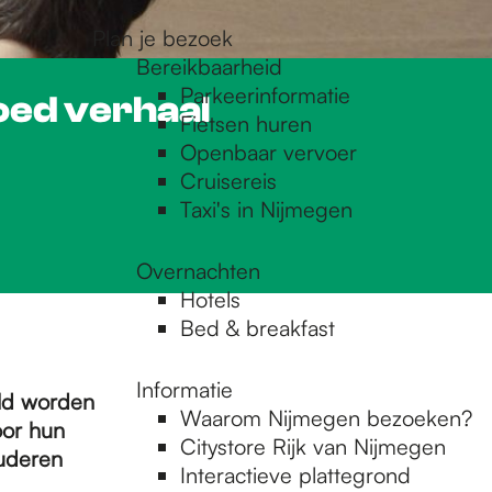
Plan je bezoek
Bereikbaarheid
Parkeerinformatie
oed verhaal
Fietsen huren
Openbaar vervoer
Cruisereis
Taxi's in Nijmegen
Overnachten
Hotels
Bed & breakfast
Informatie
eld worden
Waarom Nijmegen bezoeken?
oor hun
Citystore Rijk van Nijmegen
luderen
Interactieve plattegrond