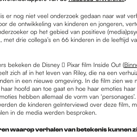
s er nog niet veel onderzoek gedaan naar wat ve
or de ontwikkeling van kinderen en jongeren, vert
nderzoeker op het gebied van positieve (media)psyc
 met drie collega’s en 66 kinderen in de leeftijd va
s bekeken de Disney  Pixar film Inside Out (
Binn
elt zich af in het leven van Riley, die na een verhui
inden in een nieuwe omgeving. In de film zien we
 haar hoofd aan toe gaat en hoe haar emoties haar 
moties hebben allemaal de vorm van ‘personages’.
werden de kinderen geïnterviewd over deze film, m
alen in de media werden besproken.
ren waarop verhalen van betekenis kunnen z