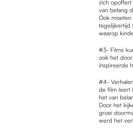
zich opoffer
van belang d
Ook moeten k
tegelijkertij
waarop kinde
#3- Films ku
ook het door
inspireerde 
#4- Verhalen
de film leert 
het van bela
Door het kij
groei doorma
werd het ver