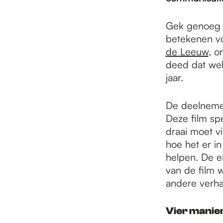
e
Gek genoeg i
p
betekenen vo
de Leeuw
, o
deed dat wel,
a
jaar.
g
De deelnemer
Deze film spe
draai moet v
e
hoe het er in
helpen. De e
van de film 
andere verh
Vier manie