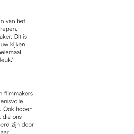
en van het
grepen,
ker. Dit is
uw kijken:
helemaal
leuk.’
n filmmakers
enisvolle
n. Ook hopen
 die ons
erd zijn door
naar