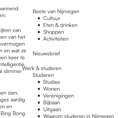
 spannend
Beste van Nijmegen
ren:
Cultuur
Eten & drinken
kijken van
Shoppen
pen van het
Activiteiten
gsvermogen
en en wat ze
Nieuwsbrief
een keer te
telligentie
Werk & studeren
l slimmer
Studeren
Studies
Wonen
en zien.
Verenigingen
ages aardig
Bijbaan
ren en
Uitgaan
e Bing Bong
Waarom studeren in Nijmegen