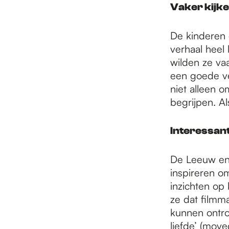
Vaker kijke
De kinderen 
verhaal heel 
wilden ze vaa
een goede ve
niet alleen o
begrijpen. A
Interessan
De Leeuw en 
inspireren o
inzichten op
ze dat filmm
kunnen ontroe
liefde’ (move