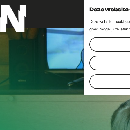
Deze website 
Deze website maakt geb
goed mogelijk te laten
G
a
n
a
a