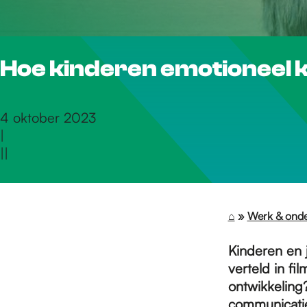
r
Hoe kinderen emotioneel 
d
e
4 oktober 2023
|
|
|
h
o
⌂
»
Werk & ond
Kinderen en 
m
verteld in fi
ontwikkeling
communicati