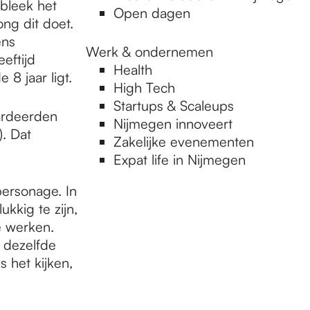
bleek het
Open dagen
ng dit doet.
ens
Werk & ondernemen
eeftijd
Health
8 jaar ligt.
High Tech
Startups & Scaleups
ardeerden
Nijmegen innoveert
. Dat
Zakelijke evenementen
Expat life in Nijmegen
ersonage. In
ukkig te zijn,
e werken.
 dezelfde
 het kijken,