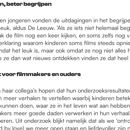
n, beter begrijpen
en jongeren vonden de uitdagingen in het begrijp
leuk, aldus De Leeuw. ‘Als ze iets niet helemaal be
k de film nog een keer kijken, en soms zelfs nog va
rklaring waarom kinderen soms films steeds opnie
mdat het leuk is, maar ook omdat ze nog niet alles 
ls ze dan wat nieuws ontdekken vinden ze dat heel 
t voor filmmakers en ouders
haar collega’s hopen dat hun onderzoeksresultate
m meer verhalen te vertellen waarbij kinderen betek
 kunnen doen, waar ze in het leven wat aan hebbe
akers meer goede daden verwerken in hun verhaal,
ren. Uit onderzoek blijkt namelijk dat als we ‘ontro
d by love) we meer open staan en liefdevoller zijn 