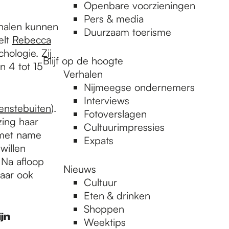
Openbare voorzieningen
Pers & media
rhalen kunnen
Duurzaam toerisme
elt
Rebecca
hologie. Zij
Blijf op de hoogte
n 4 tot 15
Verhalen
Nijmeegse ondernemers
Interviews
enstebuiten
).
Fotoverslagen
zing haar
Cultuurimpressies
 met name
Expats
willen
 Na afloop
Nieuws
aar ook
Cultuur
Eten & drinken
Shoppen
ijn
Weektips