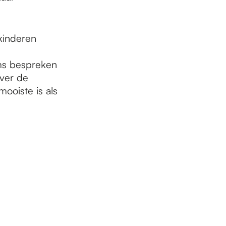
kinderen
lms bespreken
ver de
ooiste is als