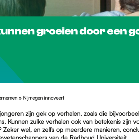
kunnen groeien door een g
ernemen
»
Nijmegen innoveert
jongeren zijn gek op verhalen, zoals die bijvoorbe
lms. Kunnen zulke verhalen ook van betekenis zijn v
? Zeker wel, en zelfs op meerdere manieren, conc
ewetenschappers van de
Radboud Universiteit
.