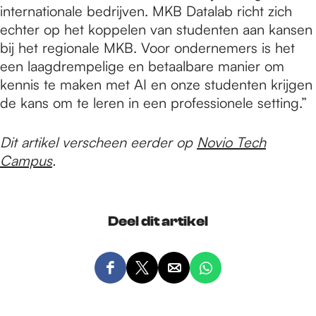
internationale bedrijven. MKB Datalab richt zich
echter op het koppelen van studenten aan kansen
bij het regionale MKB. Voor ondernemers is het
een laagdrempelige en betaalbare manier om
kennis te maken met AI en onze studenten krijgen
de kans om te leren in een professionele setting.”
Dit artikel verscheen eerder op
Novio Tech
Campus
.
Deel dit artikel
D
D
D
D
e
e
e
e
e
e
e
e