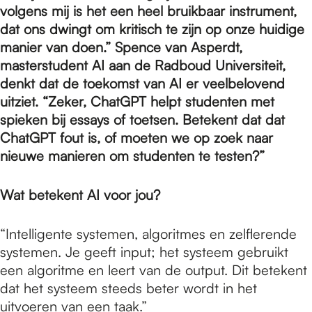
e
volgens mij is het een heel bruikbaar instrument,
dat ons dwingt om kritisch te zijn op onze huidige
manier van doen.” Spence van Asperdt,
p
masterstudent AI aan de Radboud Universiteit,
denkt dat de toekomst van AI er veelbelovend
a
uitziet. “Zeker, ChatGPT helpt studenten met
spieken bij essays of toetsen. Betekent dat dat
ChatGPT fout is, of moeten we op zoek naar
g
nieuwe manieren om studenten te testen?”
e
Wat betekent AI voor jou?
“Intelligente systemen, algoritmes en zelflerende
systemen. Je geeft input; het systeem gebruikt
een algoritme en leert van de output. Dit betekent
dat het systeem steeds beter wordt in het
uitvoeren van een taak.”