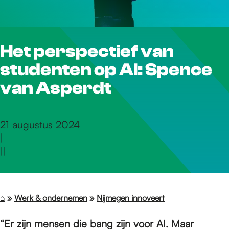
r
Het perspectief van
d
studenten op AI: Spence
e
van Asperdt
h
21 augustus 2024
|
|
|
o
m
⌂
»
Werk & ondernemen
»
Nijmegen innoveert
“Er zijn mensen die bang zijn voor AI. Maar