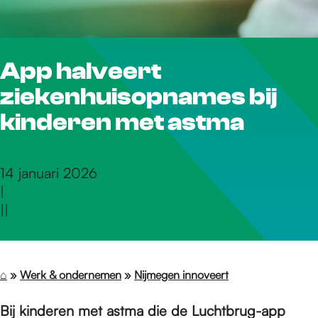
r
App halveert
d
ziekenhuisopnames bij
e
kinderen met astma
h
14 januari 2026
|
|
|
o
m
⌂
»
Werk & ondernemen
»
Nijmegen innoveert
Bij kinderen met astma die de Luchtbrug-app