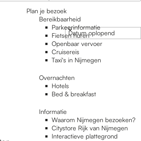
i
Plan je bezoek
e
Bereikbaarheid
s
Parkeerinformatie
d
Fietsen huren
a
Openbaar vervoer
t
Cruisereis
u
Taxi's in Nijmegen
m
Overnachten
Hotels
Bed & breakfast
Informatie
Waarom Nijmegen bezoeken?
Citystore Rijk van Nijmegen
Interactieve plattegrond