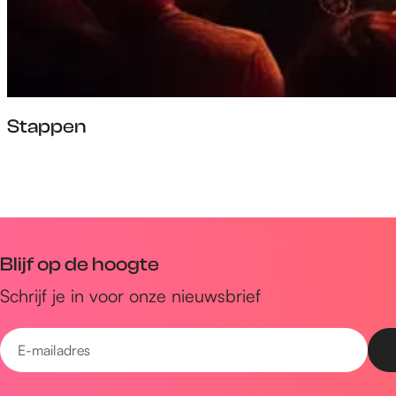
n
Stappen
S
t
a
p
Blijf op de hoogte
p
e
Schrijf je in voor onze nieuwsbrief
n
E
-
m