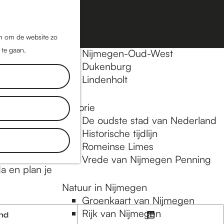
Nijmegen-Oost
Nijmegen-Midden
Z
K
Nijmegen-Zuid
o
a
M
jn om de website zo
Nijmegen-Nieuw-West
e
a
 te gaan.
e
Nijmegen-Oud-West
k
r
Dukenburg
n
e
t
Lindenholt
u
n
Historie
l bioscopen
De oudste stad van Nederland
hé Nijmegen
Historische tijdlijn
s komen
Romeinse Limes
allerlei
Vrede van Nijmegen Penning
 en plan je
Natuur in Nijmegen
Groenkaart van Nijmegen
Rijk van Nijmegen
end
K