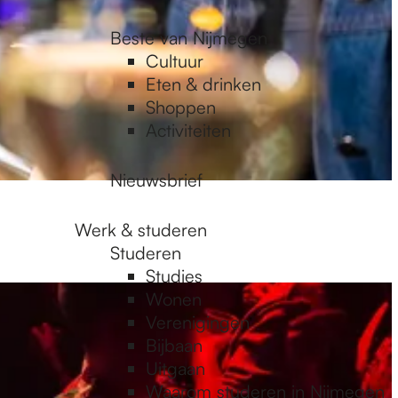
Beste van Nijmegen
Cultuur
Eten & drinken
Shoppen
Activiteiten
Nieuwsbrief
Werk & studeren
Studeren
Studies
Wonen
Verenigingen
Bijbaan
Uitgaan
Waarom studeren in Nijmegen