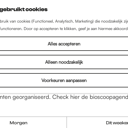
gebruikt cookies
ruik van cookies (Functioneel, Analytisch, Marketing) die noodzakelijk zi
 functioneren. Door op accepteren te klikken, geef je aan hiermee akkoord
Bioscoopagenda
Alles accepteren
Alleen noodzakelijk
 arthouse. Romantiek of die hard-actie. Met zo vee
jd wel een film voor jou! In de
VUE Walstraat
en
Pat
Voorkeuren aanpassen
euwste blockbusters. Liefhebbers van arthouse-film
n trekken. Bovendien worden er door het jaar heen 
ten georganiseerd. Check hier de bioscoopagenda
Morgen
Dit week