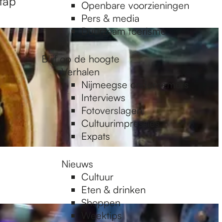
tap
Openbare voorzieningen
Pers & media
Duurzaam toerisme
Blijf op de hoogte
Verhalen
Nijmeegse ondernemers
Interviews
Fotoverslagen
Cultuurimpressies
Expats
Nieuws
Cultuur
Eten & drinken
Shoppen
Weektips