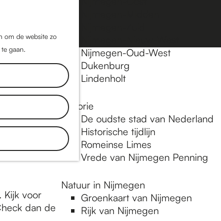
Nijmegen-Oost
Nijmegen-Midden
Z
K
Nijmegen-Zuid
o
a
M
jn om de website zo
Nijmegen-Nieuw-West
e
a
 te gaan.
e
Nijmegen-Oud-West
k
r
Dukenburg
n
e
t
Lindenholt
u
n
Historie
of om een
De oudste stad van Nederland
fruit plukken
Historische tijdlijn
weer een
Romeinse Limes
or je klaar.
Vrede van Nijmegen Penning
Natuur in Nijmegen
 Kijk voor
Groenkaart van Nijmegen
 Check dan de
Rijk van Nijmegen