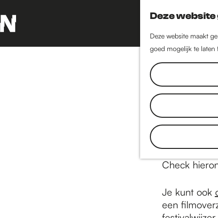
Deze website 
Deze website maakt geb
G
goed mogelijk te laten
a
n
a
a
r
d
Of je nu naa
e
middag op je 
h
bij de boer. 
o
arsenaal aan
m
Check hiero
e
p
Je kunt ook
a
een filmover
g
festivalwijzer
.