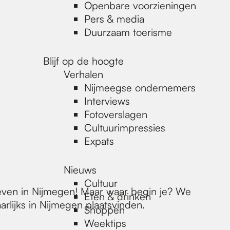
Openbare voorzieningen
Pers & media
Duurzaam toerisme
Blijf op de hoogte
Verhalen
Nijmeegse ondernemers
Interviews
Fotoverslagen
Cultuurimpressies
Expats
Nieuws
Cultuur
eleven in Nijmegen! Maar waar begin je? We
Eten & drinken
rlijks in Nijmegen plaatsvinden.
Shoppen
Weektips