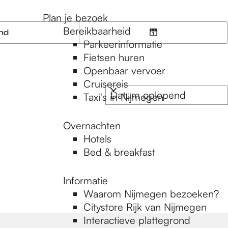
Plan je bezoek
Bereikbaarheid
end
K
Parkeerinformatie
i
Fietsen huren
e
Openbaar vervoer
s
Cruisereis
d
Taxi's in Nijmegen
a
t
Overnachten
u
Hotels
m
Bed & breakfast
Informatie
Waarom Nijmegen bezoeken?
Citystore Rijk van Nijmegen
Interactieve plattegrond