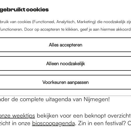
gebruikt cookies
ruik van cookies (Functioneel, Analytisch, Marketing) die noodzakelijk zi
 functioneren. Door op accepteren te klikken, geef je aan hiermee akkoord
Uitagenda van Nijmegen
Alles accepteren
Alleen noodzakelijk
r Nijmegen komt om een nacht flink door te halen 
lauweren te rusten. Genieten van een expositie of 
Voorkeuren aanpassen
Bij het krieken van iedere Nijmeegse dag staat er 
 nieuwe verrassende activiteiten en evenementen vo
nder de complete uitagenda van Nijmegen!
onze weektips
bekijken voor een beknopt overzicht.
zicht in onze
bioscoopagenda
. Zin in een festival?