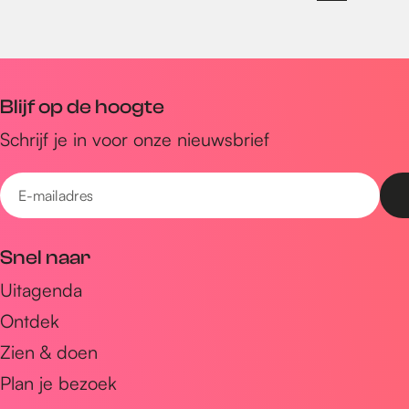
Blijf op de hoogte
Schrijf je in voor onze nieuwsbrief
E
-
m
Snel naar
a
Uitagenda
i
Ontdek
l
a
Zien & doen
d
Plan je bezoek
r