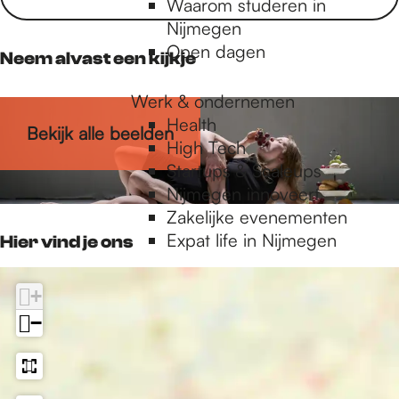
Waarom studeren in
o
g
o
p
Nijmegen
o
r
k
p
Open dagen
k
a
Neem alvast een kijkje
L
m
U
L
Werk & ondernemen
X
U
Health
Bekijk alle beelden
X
High Tech
Startups & Scaleups
Nijmegen innoveert
Zakelijke evenementen
Expat life in Nijmegen
Hier vind je ons
+
−