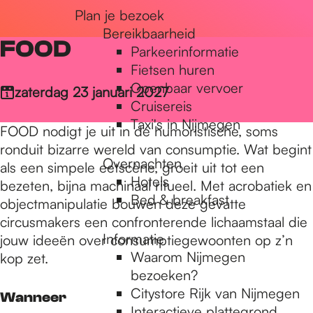
Plan je bezoek
r
Bereikbaarheid
FOOD
Parkeerinformatie
d
Fietsen huren
Openbaar vervoer
zaterdag 23 januari 2027
Cruisereis
e
Taxi's in Nijmegen
FOOD nodigt je uit in de humoristische, soms
ronduit bizarre wereld van consumptie. Wat begint
Overnachten
h
als een simpele eetscène, groeit uit tot een
Hotels
bezeten, bijna machinaal ritueel. Met acrobatiek en
Bed & breakfast
objectmanipulatie bouwen deze gevatte
o
circusmakers een confronterende lichaamstaal die
Informatie
jouw ideeën over consumptiegewoonten op z’n
Waarom Nijmegen
kop zet.
m
bezoeken?
Citystore Rijk van Nijmegen
Wanneer
Interactieve plattegrond