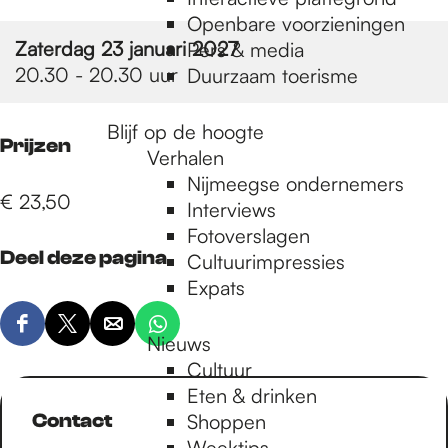
e
Openbare voorzieningen
Zaterdag 23 januari 2027
Pers & media
p
20.30 - 20.30 uur
Duurzaam toerisme
Blijf op de hoogte
a
Prijzen
Verhalen
Nijmeegse ondernemers
€ 23,50
g
Interviews
Fotoverslagen
Deel deze pagina
Cultuurimpressies
e
Expats
D
D
D
D
Nieuws
e
e
e
e
Cultuur
e
e
e
e
Eten & drinken
l
l
l
l
Contact
Shoppen
d
d
d
d
Weektips