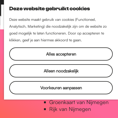
Nijmegen-Zuid
Deze website gebruikt cookies
Nijmegen-Nieuw-West
Z
K
Nijmegen-Oud-West
o
a
M
Deze website maakt gebruik van cookies (Functioneel,
Dukenburg
e
a
Analytisch, Marketing) die noodzakelijk zijn om de website zo
e
Lindenholt
G
k
r
goed mogelijk te laten functioneren. Door op accepteren te
n
e
t
klikken, geef je aan hiermee akkoord te gaan.
u
Historie
n
a
De oudste stad van
Alles accepteren
Nederland
Historische tijdlijn
n
Alleen noodzakelijk
Romeinse Limes
Vrede van Nijmegen Penning
a
Voorkeuren aanpassen
Natuur in Nijmegen
Groenkaart van Nijmegen
a
Rijk van Nijmegen