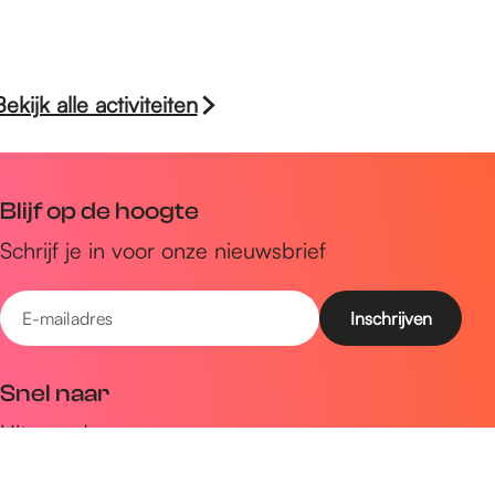
Bekijk alle activiteiten
Blijf op de hoogte
Schrijf je in voor onze nieuwsbrief
E
-
m
Snel naar
a
Uitagenda
i
Ontdek
l