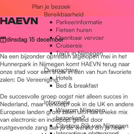
Plan je bezoek
r
Bereikbaarheid
HAEVN
Parkeerinformatie
d
Fietsen huren
Openbaar vervoer
dinsdag 15 december
Cruisereis
e
Taxi's in Nijmegen
Na een bijzonder optreden afgelopen mei in het
Hunnerpark in Nijmegen komt HAEVN terug naar
Overnachten
h
onze stad voor een show in één van hun favoriete
Hotels
zalen: De Vereeniging.
Bed & breakfast
o
De succesvolle groep oogst niet alleen succes in
Informatie
Nederland, maar verkoopt ook in de UK en andere
Waarom Nijmegen
Europese landen grote zalen uit. Hun unieke mix
m
bezoeken?
van electronic en indiepop, geleid door
Citystore Rijk van Nijmegen
rustgevende zang laat je de wereld om je heen
Interactieve plattegrond