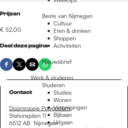
Prijzen
Beste van Nijmegen
Cultuur
€ 52,00
Eten & drinken
Shoppen
Activiteiten
Deel deze pagina
Nieuwsbrief
D
D
D
D
e
e
e
e
Werk & studeren
e
e
e
e
Studeren
l
l
l
l
Contact
Studies
d
d
d
d
Wonen
e
e
e
e
Verenigingen
Doornroosje Poppodium
z
z
z
z
Bijbaan
Stationsplein 11
e
e
e
e
Uitgaan
6512 AB
Nijmegen
p
p
p
p