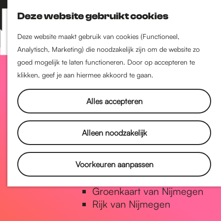
Nijmegen-Zuid
Deze website gebruikt cookies
Nijmegen-Nieuw-West
Z
K
Nijmegen-Oud-West
o
a
M
Deze website maakt gebruik van cookies (Functioneel,
Dukenburg
e
a
Analytisch, Marketing) die noodzakelijk zijn om de website zo
e
Lindenholt
G
k
r
goed mogelijk te laten functioneren. Door op accepteren te
n
e
t
klikken, geef je aan hiermee akkoord te gaan.
u
Historie
n
a
De oudste stad van
Alles accepteren
Nederland
Historische tijdlijn
n
Alleen noodzakelijk
Romeinse Limes
Vrede van Nijmegen Penning
a
Voorkeuren aanpassen
Natuur in Nijmegen
Groenkaart van Nijmegen
a
Rijk van Nijmegen