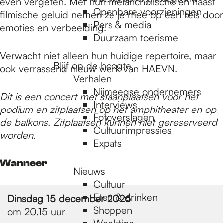
e
even vergeten. Met hun melancholische en haast
Openbare voorzieningen
filmische geluid nemen ze je mee op een reis door
Pers & media
emoties en verbeelding.
p
Duurzaam toerisme
Verwacht niet alleen hun huidige repertoire, maar
Blijf op de hoogte
ook verrassend nieuw werk van HAEVN.
a
Verhalen
Nijmeegse ondernemers
Dit is een concert met staanplaatsen voor het
g
Interviews
podium en zitplaatsen op het amphitheater en op
Fotoverslagen
de balkons. Zitplaatsen kunnen niet gereserveerd
Cultuurimpressies
worden.
e
Expats
Wanneer
Nieuws
Cultuur
Eten & drinken
Dinsdag 15 december 2026
Shoppen
om 20.15 uur
Weektips