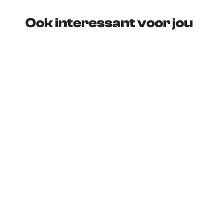
m
u
m
Ook interessant voor jou