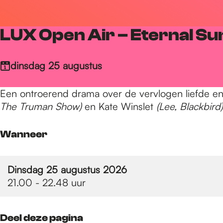
r
LUX Open Air – Eternal Su
d
dinsdag 25 augustus
e
Een ontroerend drama over de vervlogen liefde en
The Truman Show)
en Kate Winslet
(Lee, Blackbird)
h
Wanneer
o
Dinsdag 25 augustus 2026
21.00 - 22.48 uur
m
Deel deze pagina