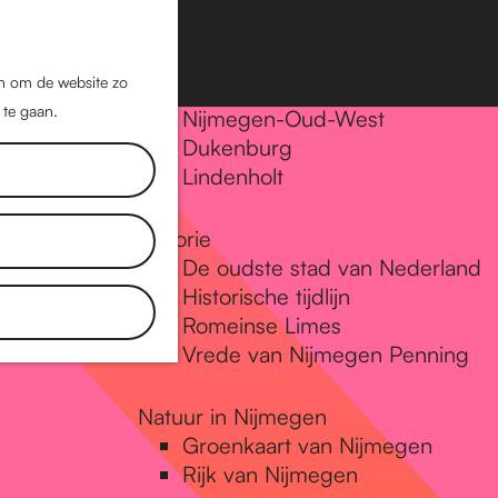
Nijmegen-Oost
Nijmegen-Midden
Z
K
Nijmegen-Zuid
o
a
M
jn om de website zo
Nijmegen-Nieuw-West
e
a
 te gaan.
e
Nijmegen-Oud-West
k
r
Dukenburg
n
e
t
Lindenholt
u
n
Historie
De oudste stad van Nederland
Historische tijdlijn
Romeinse Limes
Vrede van Nijmegen Penning
Natuur in Nijmegen
Groenkaart van Nijmegen
Rijk van Nijmegen