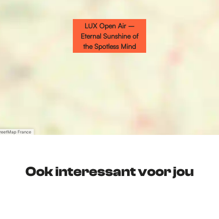
LUX Open Air –
Eternal Sunshine of
the Spotless Mind
treetMap France
Ook interessant voor jou