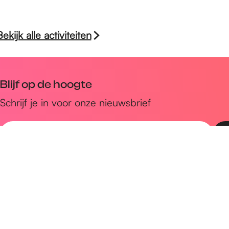
Bekijk alle activiteiten
Blijf op de hoogte
Schrijf je in voor onze nieuwsbrief
E
-
m
Snel naar
a
Uitagenda
i
Ontdek
l
a
Zien & doen