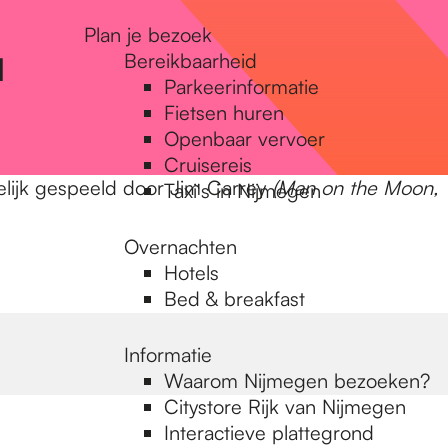
Plan je bezoek
Bereikbaarheid
d
Parkeerinformatie
Fietsen huren
Openbaar vervoer
Cruisereis
elijk gespeeld door Jim Carrey
(Man on the Moon,
Taxi's in Nijmegen
Overnachten
Hotels
Bed & breakfast
Informatie
Waarom Nijmegen bezoeken?
Citystore Rijk van Nijmegen
Interactieve plattegrond