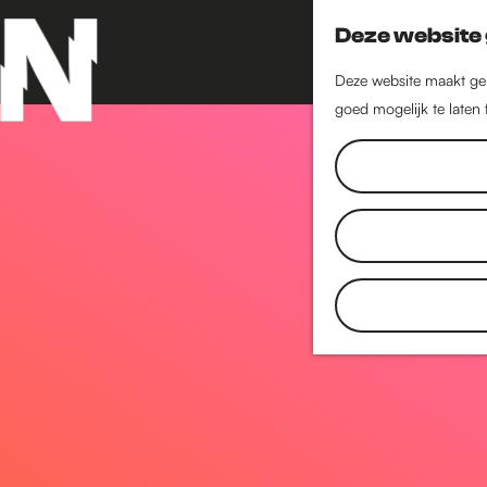
Deze website 
Deze website maakt geb
goed mogelijk te laten
G
a
n
a
a