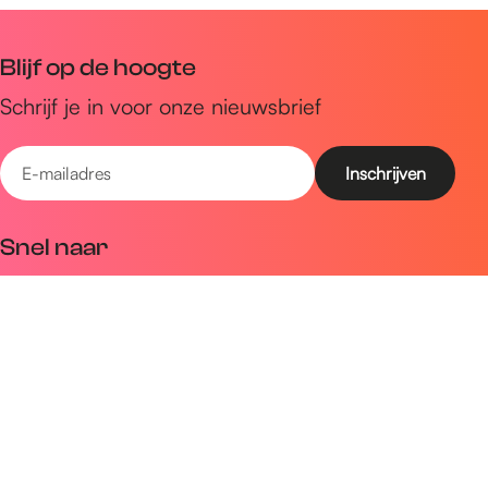
Blijf op de hoogte
Schrijf je in voor onze nieuwsbrief
E
-
m
Snel naar
a
Uitagenda
i
Ontdek
l
a
Zien & doen
d
Plan je bezoek
r
e
Volg ons op social media
s