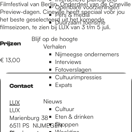
e
Filmfestival van Berlijn. Onderdeel van de Cineville
Openbare voorzieningen
Preview-dagen. Cineville heeft speciaal voor jou
Pers & media
het beste geselecteerd uit het komende
p
Duurzaam toerisme
filmseizoen, te zien bij LUX van 3 t/m 5 juli.
Blijf op de hoogte
a
Prijzen
Verhalen
Nijmeegse ondernemers
€ 13,00
g
Interviews
Fotoverslagen
Cultuurimpressies
e
Expats
Contact
Nieuws
LUX
Cultuur
LUX
Eten & drinken
Marienburg 38
Shoppen
6511 PS
NIJMEGEN
Weektips