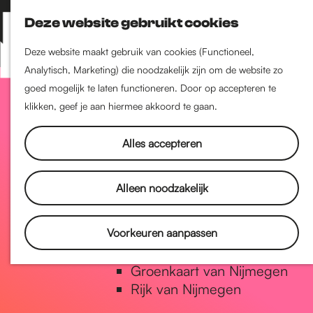
Nijmegen-Zuid
Deze website gebruikt cookies
Nijmegen-Nieuw-West
Z
K
Nijmegen-Oud-West
o
a
M
Deze website maakt gebruik van cookies (Functioneel,
Dukenburg
e
a
Analytisch, Marketing) die noodzakelijk zijn om de website zo
e
Lindenholt
G
k
r
goed mogelijk te laten functioneren. Door op accepteren te
n
e
t
klikken, geef je aan hiermee akkoord te gaan.
u
Historie
n
a
De oudste stad van
Alles accepteren
Nederland
Historische tijdlijn
n
Alleen noodzakelijk
Romeinse Limes
Vrede van Nijmegen Penning
a
Voorkeuren aanpassen
Natuur in Nijmegen
Groenkaart van Nijmegen
a
Rijk van Nijmegen