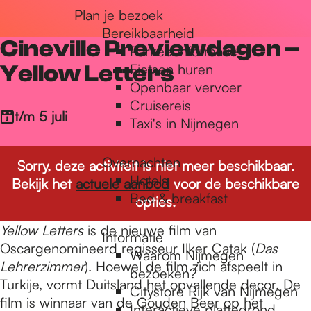
Plan je bezoek
r
Bereikbaarheid
Cineville Previewdagen –
Parkeerinformatie
d
Yellow Letters
Fietsen huren
Openbaar vervoer
Cruisereis
e
t/m 5 juli
Taxi's in Nijmegen
Overnachten
h
Sorry, deze activiteit is niet meer beschikbaar.
Hotels
Bekijk het
actuele aanbod
voor de beschikbare
Bed & breakfast
opties.
o
Yellow Letters
is de nieuwe film van
Informatie
Oscargenomineerd regisseur Ilker Çatak (
Das
Waarom Nijmegen
m
Lehrerzimmer
). Hoewel de film zich afspeelt in
bezoeken?
Turkije, vormt Duitsland het opvallende decor. De
Citystore Rijk van Nijmegen
film is winnaar van de Gouden Beer op het
Interactieve plattegrond