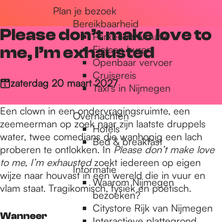
Plan je bezoek
r
Bereikbaarheid
Please don’t make love to
Parkeerinformatie
d
me, I’m exhausted
Fietsen huren
Openbaar vervoer
Cruisereis
e
zaterdag 20 maart 2027
Taxi's in Nijmegen
Een clown in een ondervragingsruimte, een
Overnachten
h
zeemeerman op zoek naar zijn laatste druppels
Hotels
water, twee comedians die wanhopig een lach
Bed & breakfast
proberen te ontlokken. In
Please don’t make love
o
to me, I’m exhausted
zoekt iedereen op eigen
Informatie
wijze naar houvast in een wereld die in vuur en
Waarom Nijmegen
m
vlam staat. Tragikomisch, fysiek en poëtisch.
bezoeken?
Citystore Rijk van Nijmegen
Wanneer
Interactieve plattegrond