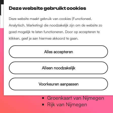
Nijmegen-Zuid
Deze website gebruikt cookies
Nijmegen-Nieuw-West
Z
K
Nijmegen-Oud-West
o
a
M
Deze website maakt gebruik van cookies (Functioneel,
Dukenburg
e
a
Analytisch, Marketing) die noodzakelijk zijn om de website zo
e
Lindenholt
G
k
r
goed mogelijk te laten functioneren. Door op accepteren te
n
e
t
klikken, geef je aan hiermee akkoord te gaan.
u
Historie
n
a
De oudste stad van
Alles accepteren
Nederland
Historische tijdlijn
n
Alleen noodzakelijk
Romeinse Limes
Vrede van Nijmegen Penning
a
Voorkeuren aanpassen
Natuur in Nijmegen
Groenkaart van Nijmegen
a
Rijk van Nijmegen