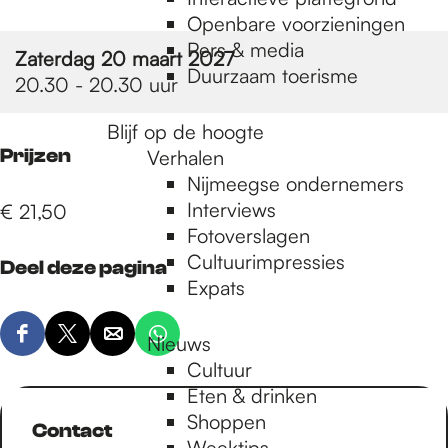
e
Openbare voorzieningen
Pers & media
Zaterdag 20 maart 2027
p
Duurzaam toerisme
20.30 - 20.30 uur
Blijf op de hoogte
a
Prijzen
Verhalen
Nijmeegse ondernemers
g
Interviews
€ 21,50
Fotoverslagen
Cultuurimpressies
Deel deze pagina
e
Expats
Nieuws
D
D
D
D
Cultuur
e
e
e
e
Eten & drinken
e
e
e
e
Shoppen
l
l
l
l
Contact
Weektips