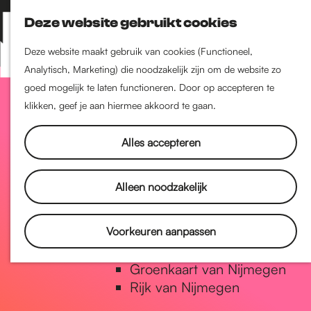
Nijmegen-Zuid
Deze website gebruikt cookies
Nijmegen-Nieuw-West
Z
K
Nijmegen-Oud-West
o
a
M
Deze website maakt gebruik van cookies (Functioneel,
Dukenburg
e
a
Analytisch, Marketing) die noodzakelijk zijn om de website zo
e
Lindenholt
G
k
r
goed mogelijk te laten functioneren. Door op accepteren te
n
e
t
klikken, geef je aan hiermee akkoord te gaan.
u
Historie
n
a
De oudste stad van
Alles accepteren
Nederland
Historische tijdlijn
n
Alleen noodzakelijk
Romeinse Limes
Vrede van Nijmegen Penning
a
Voorkeuren aanpassen
Natuur in Nijmegen
Groenkaart van Nijmegen
a
Rijk van Nijmegen