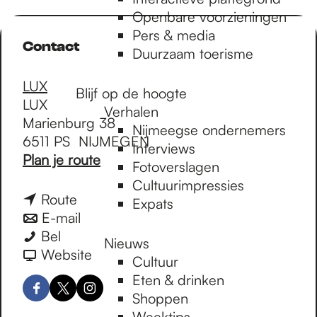
e
Openbare voorzieningen
Pers & media
Contact
p
Duurzaam toerisme
LUX
Blijf op de hoogte
a
LUX
Verhalen
Marienburg 38
Nijmeegse ondernemers
6511 PS
NIJMEGEN
g
Interviews
n
Plan je route
Fotoverslagen
a
Cultuurimpressies
a
e
n
Route
Expats
r
a
n
E-mail
T
T
a
a
Bel
Nieuws
h
h
r
a
v
Website
Cultuur
e
e
T
r
a
Eten & drinken
D
D
h
T
n
F
X
I
Shoppen
a
a
e
h
T
a
L
n
Weektips