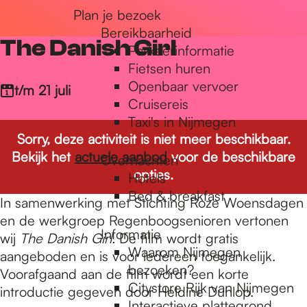
Plan je bezoek
r
Bereikbaarheid
The Danish Girl
Parkeerinformatie
d
Fietsen huren
Openbaar vervoer
t/m 21 juli
Cruisereis
e
Taxi's in Nijmegen
Sorry, deze activiteit is niet meer beschikbaar.
Bekijk het
actuele aanbod
voor de beschikbare
Overnachten
h
opties.
Hotels
Bed & breakfast
In samenwerking met Stichting Roze Woensdagen
o
en de werkgroep Regenboogsenioren vertonen
Informatie
wij
The Danish Girl.
De film wordt gratis
Waarom Nijmegen
aangeboden en is voor iedereen toegankelijk.
m
bezoeken?
Voorafgaand aan de film wordt een korte
Citystore Rijk van Nijmegen
introductie gegeven door Heldine Dunlop.
Interactieve plattegrond