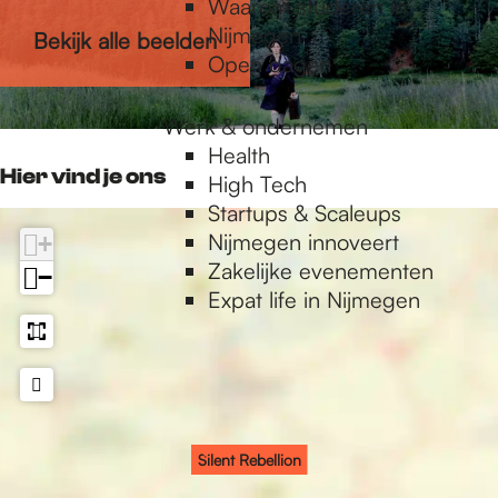
Waarom studeren in
o
o
l
l
e
X
U
Nijmegen
Bekijk alle beelden
n
n
i
l
l
X
Open dagen
o
i
l
n
o
i
Werk & ondernemen
n
o
Health
n
Hier vind je ons
High Tech
Startups & Scaleups
Nijmegen innoveert
+
Zakelijke evenementen
−
Expat life in Nijmegen
Silent Rebellion