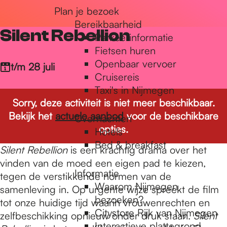
Plan je bezoek
r
Bereikbaarheid
Silent Rebellion
Parkeerinformatie
d
Fietsen huren
Openbaar vervoer
t/m 28 juli
Cruisereis
e
Taxi's in Nijmegen
Sorry, deze activiteit is niet meer beschikbaar.
Bekijk het
actuele aanbod
voor de beschikbare
Overnachten
h
opties.
Hotels
Bed & breakfast
Silent Rebellion
is een krachtig drama over het
o
vinden van de moed een eigen pad te kiezen,
Informatie
tegen de verstikkende normen van de
Waarom Nijmegen
samenleving in. Op urgente wijze spreekt de film
m
bezoeken?
tot onze huidige tijd waarin vrouwenrechten en
Citystore Rijk van Nijmegen
zelfbeschikking opnieuw onder druk staan.
Silent
Interactieve plattegrond