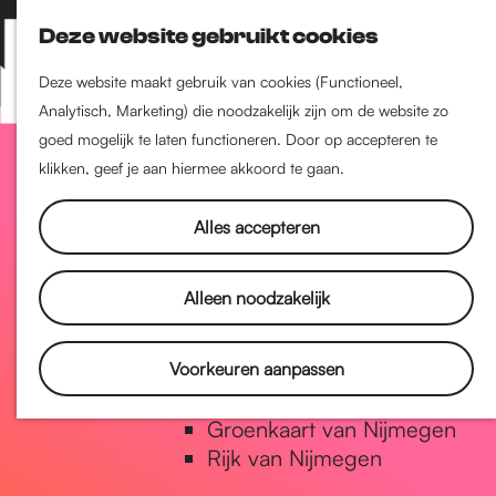
Nijmegen-Zuid
Deze website gebruikt cookies
Nijmegen-Nieuw-West
Z
K
Nijmegen-Oud-West
o
a
M
Deze website maakt gebruik van cookies (Functioneel,
Dukenburg
e
a
Analytisch, Marketing) die noodzakelijk zijn om de website zo
e
Lindenholt
G
k
r
goed mogelijk te laten functioneren. Door op accepteren te
n
e
t
klikken, geef je aan hiermee akkoord te gaan.
u
Historie
n
a
De oudste stad van
Alles accepteren
Nederland
Historische tijdlijn
n
Alleen noodzakelijk
Romeinse Limes
Vrede van Nijmegen Penning
a
Voorkeuren aanpassen
Natuur in Nijmegen
Groenkaart van Nijmegen
a
Rijk van Nijmegen