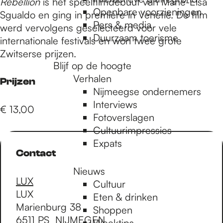
e
Rebellion
is het speelfilmdebuut van Marie-Elsa
Openbare voorzieningen
Sgualdo en ging in première in Venetië. De film
Pers & media
werd vervolgens geselecteerd voor vele
p
Duurzaam toerisme
internationale festivals en won twee grote
Zwitserse prijzen.
Blijf op de hoogte
a
Verhalen
Prijzen
Nijmeegse ondernemers
g
Interviews
€ 13,00
Fotoverslagen
Cultuurimpressies
e
Expats
Contact
Nieuws
LUX
Cultuur
LUX
Eten & drinken
Marienburg 38
Shoppen
6511 PS
NIJMEGEN
Weektips