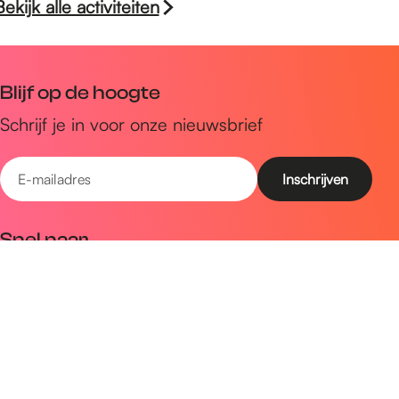
Bekijk alle activiteiten
Blijf op de hoogte
Schrijf je in voor onze nieuwsbrief
E
-
m
Snel naar
a
Uitagenda
i
Ontdek
l
a
Zien & doen
d
Plan je bezoek
r