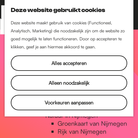
Nijmegen-Zuid
Nijmegen-Nieuw-West
Deze website gebruikt cookies
Z
K
Nijmegen-Oud-West
o
a
M
Deze website maakt gebruik van cookies (Functioneel,
Dukenburg
e
a
Analytisch, Marketing) die noodzakelijk zijn om de website zo
e
Lindenholt
G
k
r
goed mogelijk te laten functioneren. Door op accepteren te
n
e
t
klikken, geef je aan hiermee akkoord te gaan.
Historie
u
n
De oudste stad van
a
Alles accepteren
Nederland
Historische tijdlijn
n
Romeinse Limes
Alleen noodzakelijk
Vrede van Nijmegen
Penning
a
Voorkeuren aanpassen
Natuur in Nijmegen
Groenkaart van Nijmegen
a
Rijk van Nijmegen