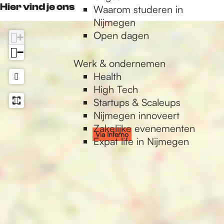
k
a
Hier vind je ons
Waarom studeren in
o
n
r
L
m
Nijmegen
o
n
U
L
Open dagen
+
o
X
U
−
X
Werk & ondernemen
Health
High Tech
Startups & Scaleups
Nijmegen innoveert
Zakelijke evenementen
Via Inferno
Expat life in Nijmegen