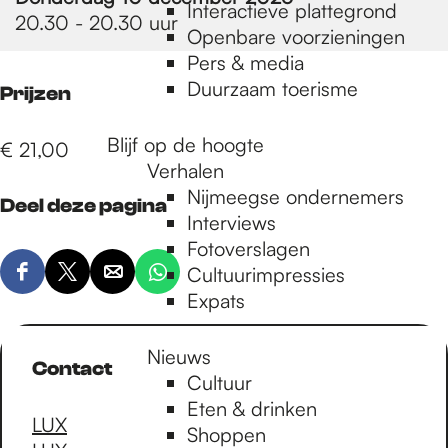
e
Interactieve plattegrond
20.30 - 20.30 uur
Openbare voorzieningen
Pers & media
p
Duurzaam toerisme
Prijzen
a
Blijf op de hoogte
€ 21,00
Verhalen
Nijmeegse ondernemers
Deel deze pagina
g
Interviews
Fotoverslagen
Cultuurimpressies
e
D
D
D
D
Expats
e
e
e
e
e
e
e
e
Nieuws
l
l
l
l
Contact
Cultuur
d
d
d
d
Eten & drinken
e
e
e
e
LUX
Shoppen
z
z
z
z