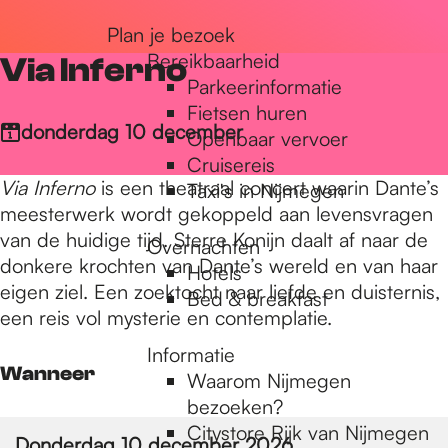
r
Plan je bezoek
Bereikbaarheid
Via Inferno
Parkeerinformatie
d
Fietsen huren
donderdag 10 december
Openbaar vervoer
Cruisereis
e
Via Inferno
is een theatraal concert waarin Dante’s
Taxi's in Nijmegen
meesterwerk wordt gekoppeld aan levensvragen
h
van de huidige tijd. Sterre Konijn daalt af naar de
Overnachten
donkere krochten van Dante’s wereld en van haar
Hotels
eigen ziel. Een zoektocht naar liefde en duisternis,
Bed & breakfast
o
een reis vol mysterie en contemplatie.
Informatie
Wanneer
m
Waarom Nijmegen
bezoeken?
Citystore Rijk van Nijmegen
Donderdag 10 december 2026