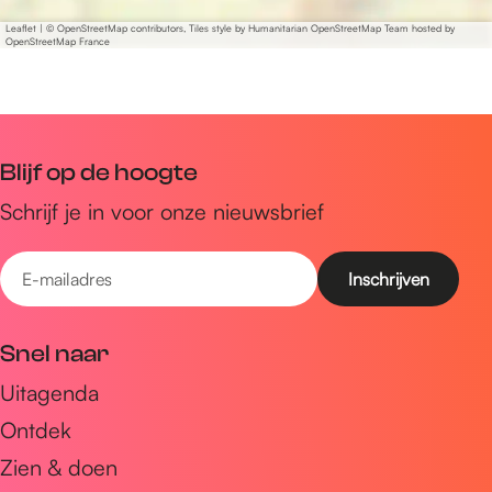
Leaflet
|
© OpenStreetMap contributors, Tiles style by Humanitarian OpenStreetMap Team hosted by
OpenStreetMap France
Blijf op de hoogte
Schrijf je in voor onze nieuwsbrief
E
-
m
Snel naar
a
Uitagenda
i
Ontdek
l
a
Zien & doen