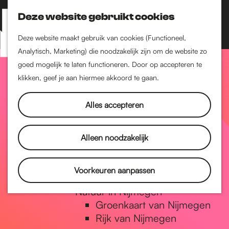
Nijmegen-Zuid
Nijmegen-Nieuw-West
Deze website gebruikt cookies
Z
K
Nijmegen-Oud-West
o
a
M
Deze website maakt gebruik van cookies (Functioneel,
Dukenburg
e
a
Analytisch, Marketing) die noodzakelijk zijn om de website zo
e
Lindenholt
G
k
r
goed mogelijk te laten functioneren. Door op accepteren te
n
e
t
klikken, geef je aan hiermee akkoord te gaan.
Historie
u
n
De oudste stad van
a
Alles accepteren
Nederland
Historische tijdlijn
n
Romeinse Limes
Alleen noodzakelijk
Vrede van Nijmegen
Penning
a
Voorkeuren aanpassen
Natuur in Nijmegen
Groenkaart van Nijmegen
a
Rijk van Nijmegen