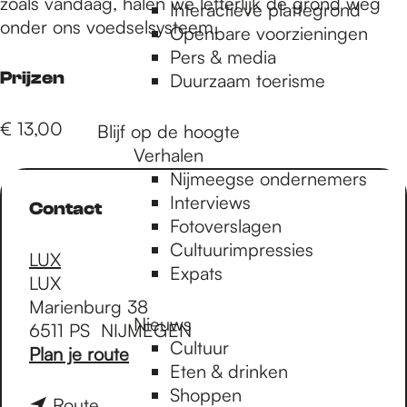
e
zoals vandaag, halen we letterlijk de grond weg
Interactieve plattegrond
onder ons voedselsysteem.
Openbare voorzieningen
Pers & media
p
Prijzen
Duurzaam toerisme
a
€ 13,00
Blijf op de hoogte
Verhalen
Nijmeegse ondernemers
g
Interviews
Contact
Fotoverslagen
Cultuurimpressies
e
LUX
Expats
LUX
Marienburg 38
Nieuws
6511 PS
NIJMEGEN
Cultuur
n
Plan je route
Eten & drinken
a
Shoppen
a
n
Route