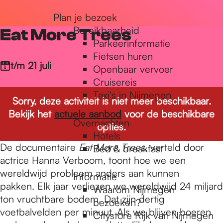
r
Plan je bezoek
Bereikbaarheid
Eat More Trees
Parkeerinformatie
d
Fietsen huren
t/m 21 juli
Openbaar vervoer
Cruisereis
e
Taxi's in Nijmegen
Sorry, deze activiteit is niet meer beschikbaar.
Bekijk het
actuele aanbod
voor de beschikbare
h
Overnachten
opties.
Hotels
De documentaire
Eat More Trees
, verteld door
Bed & breakfast
o
actrice Hanna Verboom, toont hoe we een
wereldwijd probleem anders aan kunnen
Informatie
pakken. Elk jaar verliezen we wereldwijd 24 miljard
m
Waarom Nijmegen
ton vruchtbare bodem. Dat zijn dertig
bezoeken?
voetbalvelden per minuut. Als we blijven boeren
Citystore Rijk van Nijmegen