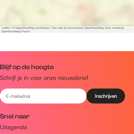
Leaflet
|
© OpenStreetMap contributors, Tiles style by Humanitarian OpenStreetMap Team hosted by
OpenStreetMap France
Blijf op de hoogte
Schrijf je in voor onze nieuwsbrief
E
-
m
Snel naar
a
Uitagenda
i