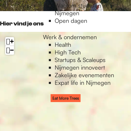
Waarom studeren in
Nijmegen
Open dagen
Hier vind je ons
Werk & ondernemen
+
Health
−
High Tech
Startups & Scaleups
Nijmegen innoveert
Zakelijke evenementen
Expat life in Nijmegen
Eat More Trees