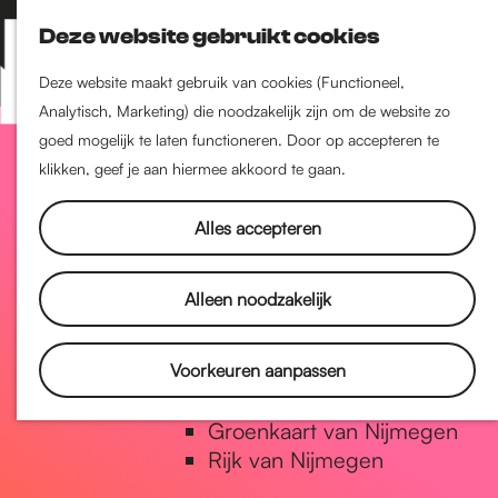
Nijmegen-Zuid
Deze website gebruikt cookies
Nijmegen-Nieuw-West
Z
K
Nijmegen-Oud-West
o
a
M
Deze website maakt gebruik van cookies (Functioneel,
Dukenburg
e
a
Analytisch, Marketing) die noodzakelijk zijn om de website zo
e
Lindenholt
G
k
r
goed mogelijk te laten functioneren. Door op accepteren te
n
e
t
klikken, geef je aan hiermee akkoord te gaan.
u
Historie
n
a
De oudste stad van
Alles accepteren
Nederland
Historische tijdlijn
n
Alleen noodzakelijk
Romeinse Limes
Vrede van Nijmegen Penning
a
Voorkeuren aanpassen
Natuur in Nijmegen
Groenkaart van Nijmegen
a
Rijk van Nijmegen