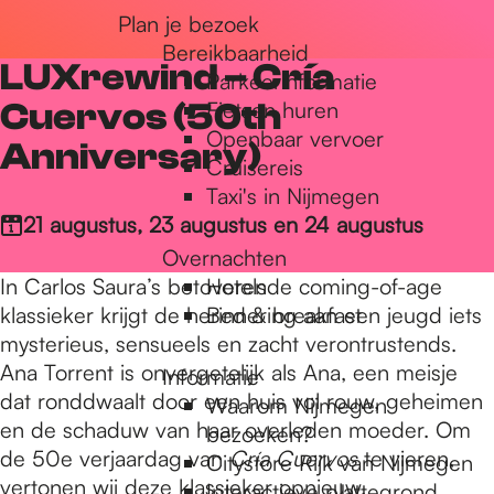
Plan je bezoek
r
Bereikbaarheid
LUXrewind – Cría
Parkeerinformatie
d
Cuervos (50th
Fietsen huren
Openbaar vervoer
Anniversary)
Cruisereis
e
Taxi's in Nijmegen
21 augustus, 23 augustus en 24 augustus
Overnachten
h
In Carlos Saura’s betoverende coming-of-age
Hotels
klassieker krijgt de herinnering aan een jeugd iets
Bed & breakfast
o
mysterieus, sensueels en zacht verontrustends.
Ana Torrent is onvergetelijk als Ana, een meisje
Informatie
dat ronddwaalt door een huis vol rouw, geheimen
Waarom Nijmegen
m
en de schaduw van haar overleden moeder. Om
bezoeken?
de 50e verjaardag van
Cría Cuervos
te vieren,
Citystore Rijk van Nijmegen
vertonen wij deze klassieker opnieuw.
Interactieve plattegrond