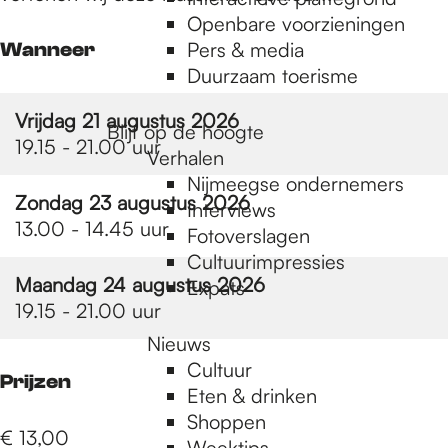
e
Openbare voorzieningen
Pers & media
Wanneer
p
Duurzaam toerisme
Vrijdag 21 augustus 2026
Blijf op de hoogte
a
19.15 - 21.00 uur
Verhalen
Nijmeegse ondernemers
Zondag 23 augustus 2026
g
Interviews
13.00 - 14.45 uur
Fotoverslagen
Cultuurimpressies
e
Maandag 24 augustus 2026
Expats
19.15 - 21.00 uur
Nieuws
Cultuur
Prijzen
Eten & drinken
Shoppen
€ 13,00
Weektips