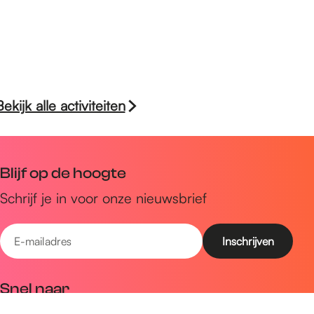
Bekijk alle activiteiten
Blijf op de hoogte
Schrijf je in voor onze nieuwsbrief
E
-
m
Snel naar
a
Uitagenda