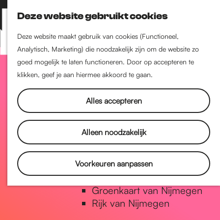
Nijmegen-Zuid
Deze website gebruikt cookies
Nijmegen-Nieuw-West
Z
K
Nijmegen-Oud-West
o
a
M
Deze website maakt gebruik van cookies (Functioneel,
Dukenburg
e
a
Analytisch, Marketing) die noodzakelijk zijn om de website zo
e
Lindenholt
G
k
r
goed mogelijk te laten functioneren. Door op accepteren te
n
e
t
klikken, geef je aan hiermee akkoord te gaan.
u
Historie
n
a
De oudste stad van
Alles accepteren
Nederland
Historische tijdlijn
n
Alleen noodzakelijk
Romeinse Limes
Vrede van Nijmegen Penning
a
Voorkeuren aanpassen
Natuur in Nijmegen
Groenkaart van Nijmegen
a
Rijk van Nijmegen