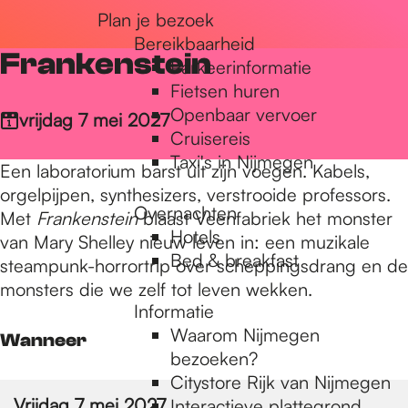
Plan je bezoek
r
Bereikbaarheid
Frankenstein
Parkeerinformatie
d
Fietsen huren
Openbaar vervoer
vrijdag 7 mei 2027
Cruisereis
e
Taxi's in Nijmegen
Een laboratorium barst uit zijn voegen. Kabels,
orgelpijpen, synthesizers, verstrooide professors.
Overnachten
h
Met
Frankenstein
blaast Veenfabriek het monster
Hotels
van Mary Shelley nieuw leven in: een muzikale
Bed & breakfast
steampunk-horrortrip over scheppingsdrang en de
o
monsters die we zelf tot leven wekken.
Informatie
Waarom Nijmegen
Wanneer
m
bezoeken?
Citystore Rijk van Nijmegen
Vrijdag 7 mei 2027
Interactieve plattegrond