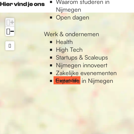
Waarom studeren in
k
a
Hier vind je ons
n
n
e
t
s
Nijmegen
L
m
i
e
t
Open dagen
U
L
+
n
i
e
X
U
n
i
−
X
Werk & ondernemen
n
Health
High Tech
Startups & Scaleups
Nijmegen innoveert
Zakelijke evenementen
Expat life in Nijmegen
Frankenstein