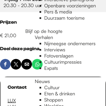
e
20.30 - 20.30 uur
Openbare voorzieningen
Pers & media
p
Duurzaam toerisme
Prijzen
Blijf op de hoogte
a
€ 21,00
Verhalen
Nijmeegse ondernemers
Deel deze pagina
g
Interviews
Fotoverslagen
Cultuurimpressies
e
D
D
D
D
Expats
e
e
e
e
e
e
e
e
Nieuws
l
l
l
l
Contact
Cultuur
d
d
d
d
Eten & drinken
e
e
e
e
Shoppen
LUX
z
z
z
z
Weektips