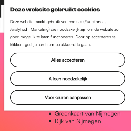
Nijmegen-Zuid
Deze website gebruikt cookies
Nijmegen-Nieuw-West
Z
K
Nijmegen-Oud-West
o
a
M
Deze website maakt gebruik van cookies (Functioneel,
Dukenburg
e
a
Analytisch, Marketing) die noodzakelijk zijn om de website zo
e
Lindenholt
G
k
r
goed mogelijk te laten functioneren. Door op accepteren te
n
e
t
klikken, geef je aan hiermee akkoord te gaan.
u
Historie
n
a
De oudste stad van
Alles accepteren
Nederland
Historische tijdlijn
n
Alleen noodzakelijk
Romeinse Limes
Vrede van Nijmegen Penning
a
Voorkeuren aanpassen
Natuur in Nijmegen
Groenkaart van Nijmegen
a
Rijk van Nijmegen