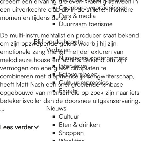
e
creëert een ervaring die even krachtig aanvoelt in
Openbare voorzieningen
een uitverkochte club als in de stillere, intiemere
Pers & media
momenten tijdens de set.
p
Duurzaam toerisme
De multi-instrumentalist en producer staat bekend
Blijf op de hoogte
om zijn opzwepende geluid waarbij hij zijn
a
Verhalen
emotionele zang mengt met de texturen van
Nijmeegse ondernemers
melodieuze house en techno. Bekend om zijn
g
Interviews
vermogen om energieke clubplaten te
Fotoverslagen
combineren met diepmenselijk songwriterschap,
Cultuurimpressies
heeft Matt Nash een snel groeiende fanbase
e
Expats
opgebouwd van mensen die op zoek zijn naar iets
betekenisvoller dan de doorsnee uitgaanservaring.
Nieuws
…
Cultuur
Eten & drinken
Lees verder
Shoppen
Weektips