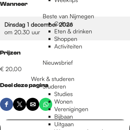
Wanneer
Beste van Nijmegen
Cultuur
Dinsdag 1 december 2026
Eten & drinken
om 20.30 uur
Shoppen
Activiteiten
Prijzen
Nieuwsbrief
€ 20,00
Werk & studeren
Deel deze pagina
Studeren
Studies
Wonen
D
D
D
D
Verenigingen
e
e
e
e
Bijbaan
e
e
e
e
Uitgaan