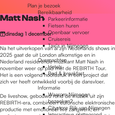
Plan je bezoek
r
Bereikbaarheid
Matt Nash
Parkeerinformatie
d
Fietsen huren
Openbaar vervoer
dinsdag 1 december
Cruisereis
e
Taxi's in Nijmegen
Na het uitverkopen van al zijn Nederlands shows in
2025 gaat de uit London afkomstige en in
Overnachten
h
Nederland residerende muzikant Matt Nash in
Hotels
november weer op pad met de REBIRTH Tour.
Bed & breakfast
Het is een volgend hoofdstuk in een project dat
o
zich ver heeft ontwikkeld voorbij de dansvloer.
Informatie
Waarom Nijmegen
De liveshow, gebouwd rond de muziek uit zijn
m
bezoeken?
REBIRTH-era, combineert euforische elektronische
Citystore Rijk van Nijmegen
productie met emotioneel live zangwerk, en
Interactieve plattegrond