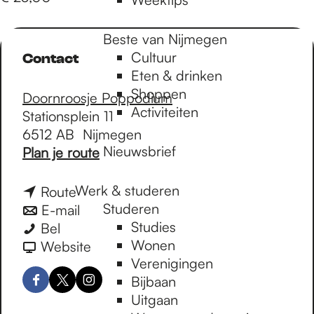
Beste van Nijmegen
Cultuur
Contact
Eten & drinken
Shoppen
Doornroosje Poppodium
Activiteiten
Stationsplein 11
6512 AB
Nijmegen
Nieuwsbrief
n
Plan je route
a
a
Werk & studeren
n
Route
r
Studeren
a
n
E-mail
M
Studies
M
a
a
Bel
r
Wonen
r
r
a
v
Website
.
Verenigingen
.
M
r
a
P
Bijbaan
P
r
M
n
F
X
I
o
Uitgaan
o
.
r
M
a
D
n