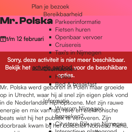
Plan je bezoek
r
Bereikbaarheid
Mr. Polska
Parkeerinformatie
d
Fietsen huren
Openbaar vervoer
t/m 12 februari
Cruisereis
e
Taxi's in Nijmegen
Sorry, deze activiteit is niet meer beschikbaar.
Bekijk het
actuele aanbod
voor de beschikbare
Overnachten
h
opties.
Hotels
Bed & breakfast
Mr. Polska werd geboren in Polen maar groeide
o
op in Utrecht, waar hij al snel zijn eigen plek vond
Informatie
in de Nederlandse hiphopscene. Met zijn rauwe
Waarom Nijmegen
energie en mix van rap, rave en elektronische
m
bezoeken?
beats wist hij het publiek te veroveren. Zijn
Citystore Rijk van Nijmegen
doorbraak kwam bij het collectief Nouveau Riche,
Interactieve plattegrond