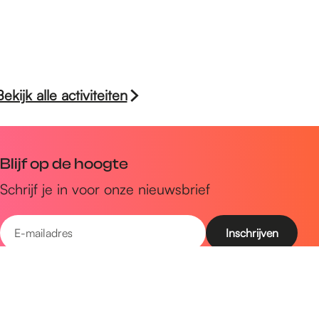
Bekijk alle activiteiten
Blijf op de hoogte
Schrijf je in voor onze nieuwsbrief
E
-
m
Snel naar
a
Uitagenda
i