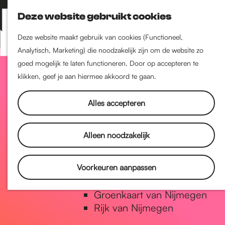
Nijmegen-Zuid
Deze website gebruikt cookies
Nijmegen-Nieuw-West
Z
K
Nijmegen-Oud-West
o
a
M
Deze website maakt gebruik van cookies (Functioneel,
Dukenburg
e
a
Analytisch, Marketing) die noodzakelijk zijn om de website zo
e
Lindenholt
G
k
r
goed mogelijk te laten functioneren. Door op accepteren te
n
e
t
klikken, geef je aan hiermee akkoord te gaan.
u
Historie
n
a
De oudste stad van
Alles accepteren
Nederland
Historische tijdlijn
n
Alleen noodzakelijk
Romeinse Limes
Vrede van Nijmegen Penning
a
Voorkeuren aanpassen
Natuur in Nijmegen
Groenkaart van Nijmegen
a
Rijk van Nijmegen