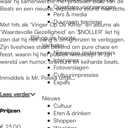
e
waar hij samenwerkte met producer Boaz van de
Openbare voorzieningen
Beatz en een nieuwe, explosieve sound neerzette.
Pers & media
p
Duurzaam toerisme
Met hits als ‘Vinger Op De Klitter’ en albums als
‘Waardevolle Gezelligheid’ en ‘$NOLLER’ liet hij
Blijf op de hoogte
zien dat hij niet bang is om grenzen te verleggen.
a
Verhalen
Zijn liveshows staan bekend om pure chaos en
Nijmeegse ondernemers
feest, waarin hij het publiek meesleept in zijn
g
Interviews
wereld van humor, bravoure en keiharde beats.
Fotoverslagen
Cultuurimpressies
Inmiddels is Mr. Polska uitge…
e
Expats
Lees verder
Nieuws
Cultuur
Prijzen
Eten & drinken
Shoppen
€ 23,00
Weektips