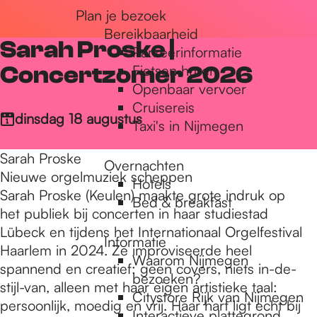
Plan je bezoek
r
Bereikbaarheid
Sarah Proske |
Parkeerinformatie
d
Concertzomer 2026
Fietsen huren
Openbaar vervoer
Cruisereis
e
dinsdag 18 augustus
Taxi's in Nijmegen
Sarah Proske
Overnachten
h
Nieuwe orgelmuziek scheppen
Hotels
Sarah Proske (Keulen) maakte grote indruk op
Bed & breakfast
het publiek bij concerten in haar studiestad
o
Lübeck en tijdens het Internationaal Orgelfestival
Informatie
Haarlem in 2024. Ze improviseerde heel
Waarom Nijmegen
m
spannend en creatief: geen covers, niets in-de-
bezoeken?
stijl-van, alleen met haar eigen artistieke taal:
Citystore Rijk van Nijmegen
persoonlijk, moedig en vrij. Haar hart ligt echt bij
Interactieve plattegrond