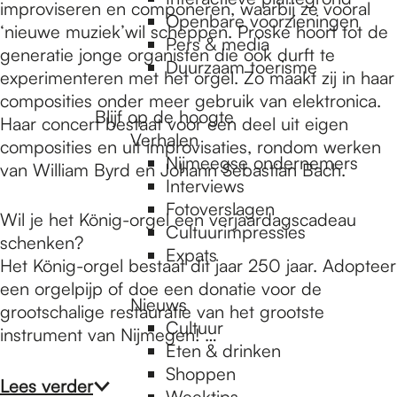
e
improviseren en componeren, waarbij ze vooral
Openbare voorzieningen
‘nieuwe muziek’wil scheppen. Proske hoort tot de
Pers & media
generatie jonge organisten die ook durft te
p
Duurzaam toerisme
experimenteren met het orgel. Zo maakt zij in haar
composities onder meer gebruik van elektronica.
Blijf op de hoogte
a
Haar concert bestaat voor een deel uit eigen
Verhalen
composities en uit improvisaties, rondom werken
Nijmeegse ondernemers
van William Byrd en Johann Sebastian Bach.
g
Interviews
Fotoverslagen
Wil je het König-orgel een verjaardagscadeau
Cultuurimpressies
schenken?
e
Expats
Het König-orgel bestaat dit jaar 250 jaar. Adopteer
een orgelpijp of doe een donatie voor de
Nieuws
grootschalige restauratie van het grootste
Cultuur
instrument van Nijmegen! …
Eten & drinken
Shoppen
Lees verder
Weektips