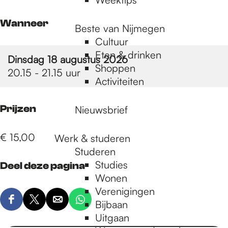
Wanneer
Beste van Nijmegen
Cultuur
Eten & drinken
Dinsdag 18 augustus 2026
Shoppen
20.15 - 21.15 uur
Activiteiten
Prijzen
Nieuwsbrief
€ 15,00
Werk & studeren
Studeren
Studies
Deel deze pagina
Wonen
Verenigingen
Bijbaan
D
D
D
D
Uitgaan
e
e
e
e