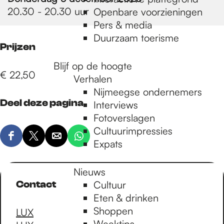
e
20.30 - 20.30 uur
Openbare voorzieningen
Pers & media
p
Duurzaam toerisme
Prijzen
Blijf op de hoogte
a
€ 22,50
Verhalen
Nijmeegse ondernemers
Deel deze pagina
g
Interviews
Fotoverslagen
Cultuurimpressies
e
D
D
D
D
Expats
e
e
e
e
e
e
e
e
Nieuws
l
l
l
l
Contact
Cultuur
d
d
d
d
Eten & drinken
e
e
e
e
Shoppen
LUX
z
z
z
z
Weektips