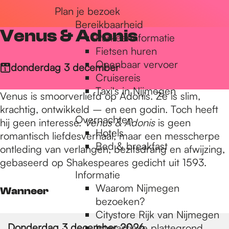
Plan je bezoek
r
Bereikbaarheid
Venus & Adonis
Parkeerinformatie
d
Fietsen huren
Openbaar vervoer
donderdag 3 december
Cruisereis
e
Taxi's in Nijmegen
Venus is smoorverliefd op Adonis. Ze is slim,
krachtig, ontwikkeld – en een godin. Toch heeft
Overnachten
h
hij geen interesse.
Venus & Adonis
is geen
Hotels
romantisch liefdesverhaal, maar een messcherpe
Bed & breakfast
ontleding van verlangen, bezitsdrang en afwijzing,
o
gebaseerd op Shakespeares gedicht uit 1593.
Informatie
Waarom Nijmegen
Wanneer
m
bezoeken?
Citystore Rijk van Nijmegen
Donderdag 3 december 2026
Interactieve plattegrond