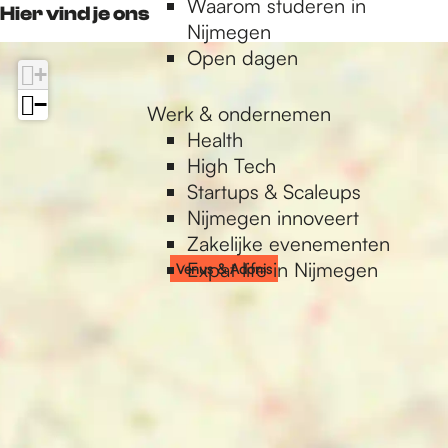
Waarom studeren in
k
a
Hier vind je ons
s
s
n
o
d
Nijmegen
L
m
i
n
o
Open dagen
U
L
+
s
i
n
X
U
s
i
−
X
Werk & ondernemen
s
Health
High Tech
Startups & Scaleups
Nijmegen innoveert
Zakelijke evenementen
Expat life in Nijmegen
Venus & Adonis