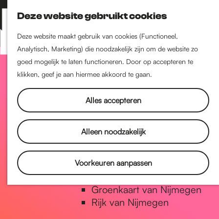
Nijmegen-Zuid
Deze website gebruikt cookies
Nijmegen-Nieuw-West
Z
K
Nijmegen-Oud-West
o
a
M
Deze website maakt gebruik van cookies (Functioneel,
Dukenburg
e
a
Analytisch, Marketing) die noodzakelijk zijn om de website zo
e
Lindenholt
G
k
r
goed mogelijk te laten functioneren. Door op accepteren te
n
e
t
klikken, geef je aan hiermee akkoord te gaan.
u
Historie
n
a
De oudste stad van
Alles accepteren
Nederland
Historische tijdlijn
n
Alleen noodzakelijk
Romeinse Limes
Vrede van Nijmegen Penning
a
Voorkeuren aanpassen
Natuur in Nijmegen
Groenkaart van Nijmegen
a
Rijk van Nijmegen