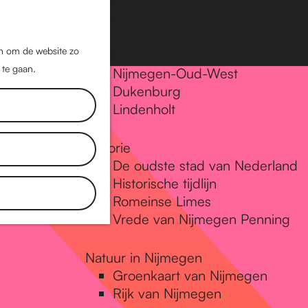
Nijmegen-Oost
Nijmegen-Midden
Z
K
Nijmegen-Zuid
o
a
M
jn om de website zo
Nijmegen-Nieuw-West
e
a
 te gaan.
e
Nijmegen-Oud-West
k
r
Dukenburg
n
e
t
Lindenholt
u
n
Historie
De oudste stad van Nederland
Historische tijdlijn
Romeinse Limes
Vrede van Nijmegen Penning
Natuur in Nijmegen
Groenkaart van Nijmegen
Rijk van Nijmegen