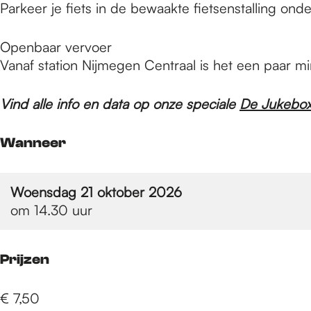
e
Parkeer je fiets in de bewaakte fietsenstalling onde
Openbaar vervoer
p
Vanaf station Nijmegen Centraal is het een paar m
a
Vind alle info en data op onze speciale
De Jukebox
Wanneer
g
Woensdag 21 oktober 2026
e
om 14.30 uur
Prijzen
€ 7,50