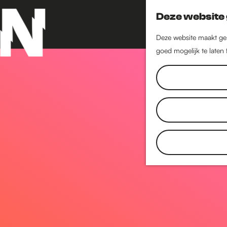
Deze website 
Deze website maakt geb
goed mogelijk te laten
G
a
n
a
a