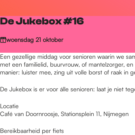
r
De Jukebox #16
d
woensdag 21 oktober
e
Een gezellige middag voor senioren waarin we same
met een familielid, buurvrouw, of mantelzorger, e
h
manier: luister mee, zing uit volle borst of raak in
De Jukebox is er voor álle senioren: laat je niet 
o
Locatie
m
Café van Doornroosje, Stationsplein 11, Nijmegen
Bereikbaarheid per fiets