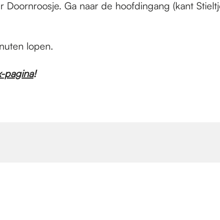
r Doornroosje. Ga naar de hoofdingang (kant Stieltje
inuten lopen.
-pagina
!