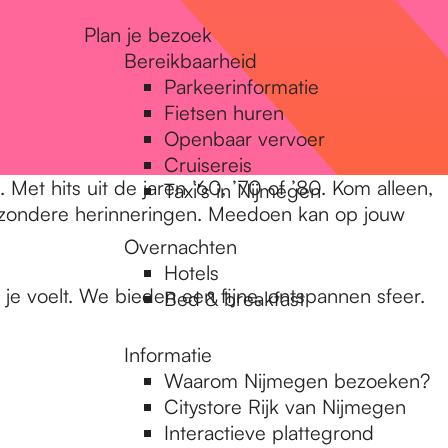
Plan je bezoek
Bereikbaarheid
Parkeerinformatie
Fietsen huren
Openbaar vervoer
Cruisereis
t hits uit de jaren ’60, ’70 of ’80. Kom alleen,
Taxi's in Nijmegen
bijzondere herinneringen. Meedoen kan op jouw
Overnachten
Hotels
je voelt. We bieden een fijne, ontspannen sfeer.
Bed & breakfast
Informatie
Waarom Nijmegen bezoeken?
Citystore Rijk van Nijmegen
Interactieve plattegrond