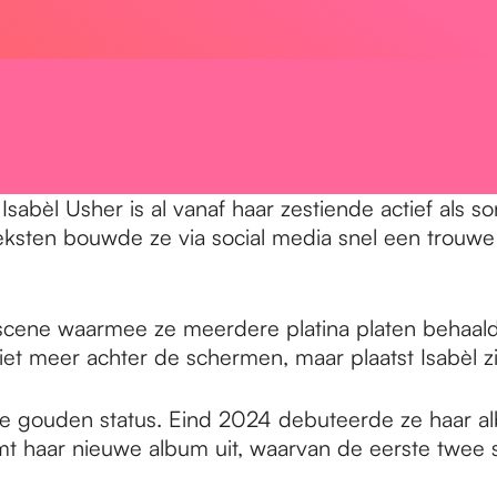
bèl Usher is al vanaf haar zestiende actief als son
ksten bouwde ze via social media snel een trouwe f
e scene waarmee ze meerdere platina platen behaal
et meer achter de schermen, maar plaatst Isabèl zi
e gouden status. Eind 2024 debuteerde ze haar alb
 haar nieuwe album uit, waarvan de eerste twee si