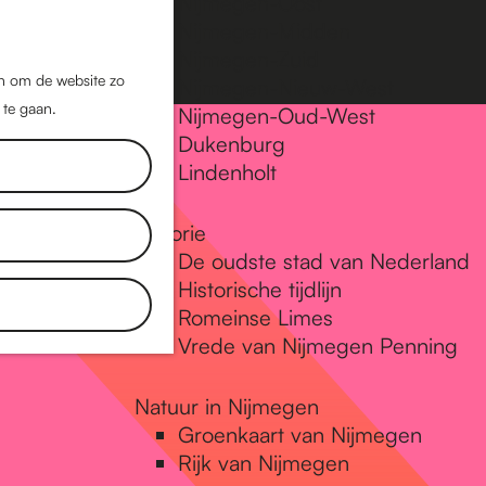
Nijmegen-Oost
Nijmegen-Midden
Z
K
Nijmegen-Zuid
o
a
M
jn om de website zo
Nijmegen-Nieuw-West
e
a
 te gaan.
e
Nijmegen-Oud-West
k
r
Dukenburg
n
e
t
Lindenholt
u
n
Historie
De oudste stad van Nederland
Historische tijdlijn
Romeinse Limes
Vrede van Nijmegen Penning
Natuur in Nijmegen
Groenkaart van Nijmegen
Rijk van Nijmegen