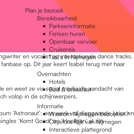
Plan je bezoek
Bereikbaarheid
Parkeerinformatie
Fietsen huren
Openbaar vervoer
Cruisereis
gwriter en vocalist op internationale dance tracks.
Taxi's in Nijmegen
anbase op. Dit jaar keert Isabèl terug met haar
Overnachten
Hotels
de en weet ze via social media de aandacht van
Bed & breakfast
ch volop in de schijnwerpers.
Informatie
um ‘Astronaut’: een werk vol diepgaande lyrics en
Waarom Nijmegen bezoeken?
ngles ‘Komt Goed’ en ‘Hooligan’ al zijn
Citystore Rijk van Nijmegen
Interactieve plattegrond