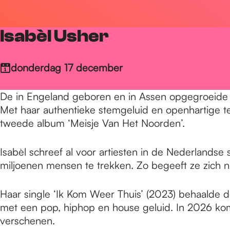
r
Isabèl Usher
d
donderdag 17 december
e
De in Engeland geboren en in Assen opgegroeide Isa
Met haar authentieke stemgeluid en openhartige te
h
tweede album ‘Meisje Van Het Noorden’.
Isabèl schreef al voor artiesten in de Nederlands
o
miljoenen mensen te trekken. Zo begeeft ze zich ni
m
Haar single ‘Ik Kom Weer Thuis’ (2023) behaalde d
met een pop, hiphop en house geluid. In 2026 komt
verschenen.