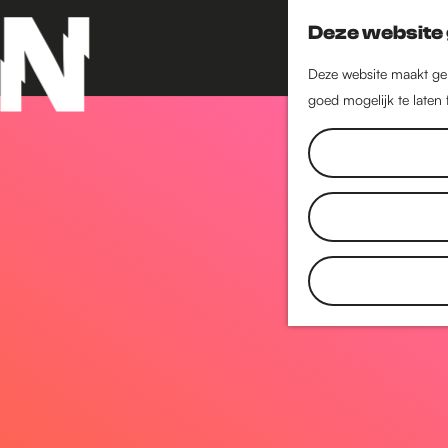
Deze website 
Deze website maakt geb
goed mogelijk te laten
G
a
n
a
a