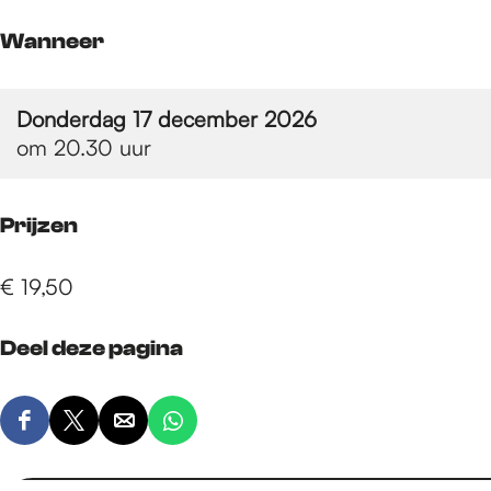
e
Wanneer
p
Donderdag 17 december 2026
om 20.30 uur
a
Prijzen
g
€ 19,50
e
Deel deze pagina
D
D
D
D
e
e
e
e
e
e
e
e