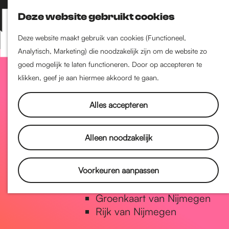
Nijmegen-Zuid
Deze website gebruikt cookies
Nijmegen-Nieuw-West
Z
K
Nijmegen-Oud-West
o
a
M
Deze website maakt gebruik van cookies (Functioneel,
Dukenburg
e
a
Analytisch, Marketing) die noodzakelijk zijn om de website zo
e
Lindenholt
G
k
r
goed mogelijk te laten functioneren. Door op accepteren te
n
e
t
klikken, geef je aan hiermee akkoord te gaan.
u
Historie
n
a
De oudste stad van
Alles accepteren
Nederland
Historische tijdlijn
n
Alleen noodzakelijk
Romeinse Limes
Vrede van Nijmegen Penning
a
Voorkeuren aanpassen
Natuur in Nijmegen
Groenkaart van Nijmegen
a
Rijk van Nijmegen