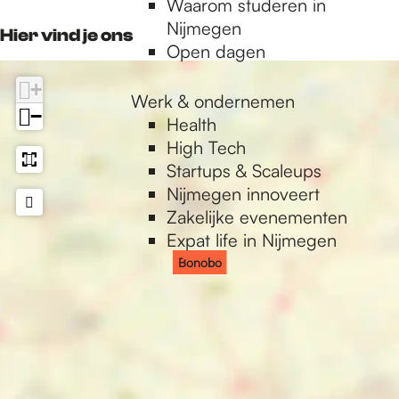
Waarom studeren in
o
r
k
p
Nijmegen
k
a
Hier vind je ons
Open dagen
L
m
U
L
+
X
U
Werk & ondernemen
−
X
Health
High Tech
Startups & Scaleups
Nijmegen innoveert
Zakelijke evenementen
Expat life in Nijmegen
Bonobo