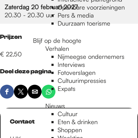
e
Zaterdag 20 februari 2027
Openbare voorzieningen
20.30 - 20.30 uur
Pers & media
p
Duurzaam toerisme
Prijzen
Blijf op de hoogte
a
Verhalen
€ 22,50
Nijmeegse ondernemers
g
Interviews
Deel deze pagina
Fotoverslagen
Cultuurimpressies
e
Expats
D
D
D
D
e
e
e
e
Nieuws
e
e
e
e
Cultuur
l
l
l
l
Contact
Eten & drinken
d
d
d
d
Shoppen
e
e
e
e
Weektips