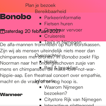
Plan je bezoek
r
Bereikbaarheid
Bonobo
Parkeerinformatie
d
Fietsen huren
Openbaar vervoer
zaterdag 20 februari 2027
Cruisereis
e
Taxi's in Nijmegen
De alfa-mannen trommelen op hun borstkassen.
Zijn wij als mensen uiteindelijk niets meer dan
Overnachten
h
chimpansees met drones? In
Bonobo
zoekt Flip
Hotels
Noorman naar het ondergeschoven zusje van
Bed & breakfast
mens en chimpansee: de make-love-not-war-
o
hippie-aap. Een theatraal concert over empathie,
Informatie
macht en de vraag of er nog hoop is.
Waarom Nijmegen
m
bezoeken?
Wanneer
Citystore Rijk van Nijmegen
Interactieve plattegrond